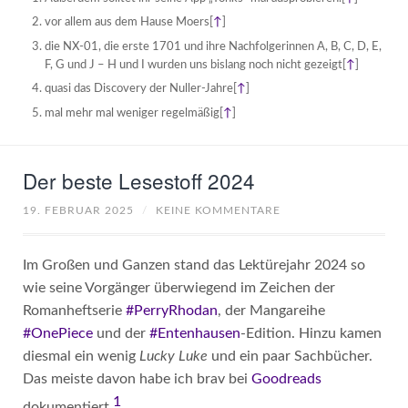
vor allem aus dem Hause Moers
[
↑
]
die NX-01, die erste 1701 und ihre Nachfolgerinnen A, B, C, D, E,
F, G und J – H und I wurden uns bislang noch nicht gezeigt
[
↑
]
quasi das Discovery der Nuller-Jahre
[
↑
]
mal mehr mal weniger regelmäßig
[
↑
]
Der beste Lesestoff 2024
19. FEBRUAR 2025
/
KEINE KOMMENTARE
Im Großen und Ganzen stand das Lektürejahr 2024 so
wie seine Vorgänger überwiegend im Zeichen der
Romanheftserie
#PerryRhodan
, der Mangareihe
#OnePiece
und der
#Entenhausen
-Edition. Hinzu kamen
diesmal ein wenig
Lucky Luke
und ein paar Sachbücher.
Das meiste davon habe ich brav bei
Goodreads
1
dokumentiert.