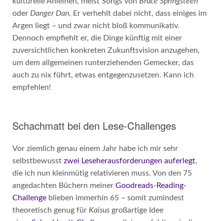
kulturelle Anleihen, meist Songs von
Bruce Springsteen
oder
Danger Dan
. Er verhehlt dabei nicht, dass einiges im
Argen liegt – und zwar nicht bloß kommunikativ.
Dennoch empfiehlt er, die Dinge künftig mit einer
zuversichtlichen konkreten Zukunftsvision anzugehen,
um dem allgemeinen runterziehenden Gemecker, das
auch zu nix führt, etwas entgegenzusetzen. Kann ich
empfehlen!
Schachmatt bei den Lese-Challenges
Vor ziemlich genau einem Jahr habe ich mir sehr
selbstbewusst
zwei Leseherausforderungen auferlegt
,
die ich nun kleinmütig relativieren muss. Von den 75
angedachten Büchern meiner
Goodreads-Reading-
Challenge
blieben immerhin 65 – somit zumindest
theoretisch genug für
Kaisus
großartige Idee