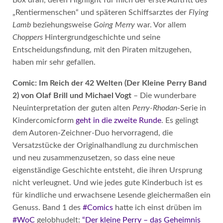
„Rentiermenschen“ und späteren Schiffsarztes der
Flying
Lamb
beziehungsweise
Going Merry
war. Vor allem
Choppers
Hintergrundgeschichte und seine
Entscheidungsfindung, mit den Piraten mitzugehen,
haben mir sehr gefallen.
Comic: Im Reich der 42 Welten (Der Kleine Perry Band
2) von Olaf Brill und Michael Vogt
– Die wunderbare
Neuinterpretation der guten alten
Perry-Rhodan
-Serie in
Kindercomicform
geht in die zweite Runde
. Es gelingt
dem Autoren-Zeichner-Duo hervorragend, die
Versatzstücke der Originalhandlung zu durchmischen
und neu zusammenzusetzen, so dass eine neue
eigenständige Geschichte entsteht, die ihren Ursprung
nicht verleugnet. Und wie jedes gute Kinderbuch ist es
für kindliche und erwachsene Lesende gleichermaßen ein
Genuss. Band 1 des
#Comics
hatte ich einst drüben im
#WoC
gelobhudelt:
“Der kleine Perry – das Geheimnis