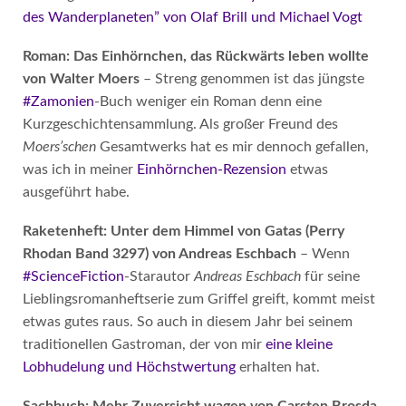
des Wanderplaneten” von Olaf Brill und Michael Vogt
Roman: Das Einhörnchen, das Rückwärts leben wollte
von Walter Moers
– Streng genommen ist das jüngste
#Zamonien
-Buch weniger ein Roman denn eine
Kurzgeschichtensammlung. Als großer Freund des
Moers’schen
Gesamtwerks hat es mir dennoch gefallen,
was ich in meiner
Einhörnchen-Rezension
etwas
ausgeführt habe.
Raketenheft: Unter dem Himmel von Gatas (Perry
Rhodan Band 3297) von Andreas Eschbach
– Wenn
#ScienceFiction
-Starautor
Andreas Eschbach
für seine
Lieblingsromanheftserie zum Griffel greift, kommt meist
etwas gutes raus. So auch in diesem Jahr bei seinem
traditionellen Gastroman, der von mir
eine kleine
Lobhudelung und Höchstwertung
erhalten hat.
Sachbuch: Mehr Zuversicht wagen von Carsten Brosda