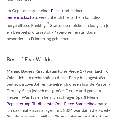
Im Gegensatz zu meiner
Film
– und meiner
Serienrückschau
, verzichte ich hier auf ein komplex
2
hergeleitetes Ranking.
Stattdessen picke ich lediglich je
ein Beispiel pro Lesestoff-Kategorie heraus, das mir
besonders in Erinnerung geblieben ist.
Best of Five Worlds
Manga: Baders Kirschbaum (One Piece 17) von Eiichirō
Oda
– Ich bin recht spät zu dieser Party hinzugestoßen.
Seit etwa zwei Jahren genieße ich diese absurde Piraten-
Fantasy-Saga jedoch mit großer Freude und ganzem
Herzen. Was für ein herrlich schräger Spaß! Meine
Begeisterung für die erste One-Piece-Sammelbox
hatte
ich dazumal etwas ausgeführt. 2024 war dann die zweite
Box dran, deren Highlight für mich der erste Auftritt des