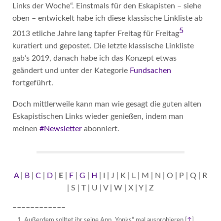
Links der Woche“. Einstmals für den Eskapisten – siehe
oben – entwickelt habe ich diese klassische Linkliste ab
5
2013 etliche Jahre lang tapfer Freitag für Freitag
kuratiert und gepostet. Die letzte klassische Linkliste
gab’s 2019, danach habe ich das Konzept etwas
geändert und unter der Kategorie
Fundsachen
fortgeführt.
Doch mittlerweile kann man wie gesagt die guten alten
Eskapistischen Links wieder genießen, indem man
meinen
#Newsletter
abonniert.
A
|
B
|
C
|
D
|
E
|
F
|
G
|
H
| I | J | K | L | M | N | O | P | Q | R
| S | T | U | V | W | X | Y | Z
––––––––––––
Außerdem solltet ihr seine App „Yonks“ mal ausprobieren.
[
↑
]