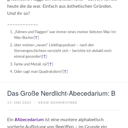
heute die da war. Einfach aus ästhetischen Gründen.
Und ihr so?
––––––––––––
„Fahnen und Flaggen“ war immer eines meiner liebsten Was-Ist-
Was-Bücher
[
↑
]
über meinen „neuen“ Lieblingspodcast – nach den
Sternengeschichten versteht sich – berichte ich alsbald noch
einmal gesondert
[
↑
]
Farbe und Metall, nä?
[
↑
]
Oder sagt man Quadrokolore?
[
↑
]
Das Große Nerdlicht-Abecedarium: B
15. MAI 2025
/
KEINE KOMMENTARE
Ein
#Abecedarium
ist eine muntere alphabetisch
sortierte Auflistung von Begriffen – im Grunde ein