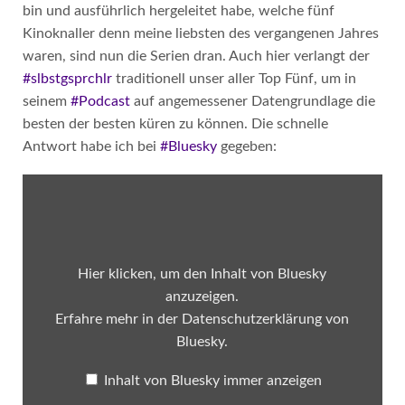
bin und ausführlich hergeleitet habe, welche fünf
Kinoknaller denn meine liebsten des vergangenen Jahres
waren, sind nun die Serien dran. Auch hier verlangt der
#slbstgsprchlr
traditionell unser aller Top Fünf, um in
seinem
#Podcast
auf angemessener Datengrundlage die
besten der besten küren zu können. Die schnelle
Antwort habe ich bei
#Bluesky
gegeben:
Inhalt
von
Bluesky
anzeigen
Hier klicken, um den Inhalt von Bluesky
anzuzeigen.
Erfahre mehr in der
Datenschutzerklärung von
Bluesky
.
Inhalt von Bluesky immer anzeigen