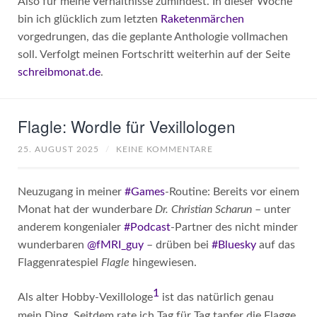
Also für meine Verhältnisse zumindest. In dieser Woche
bin ich glücklich zum letzten
Raketenmärchen
vorgedrungen, das die geplante Anthologie vollmachen
soll. Verfolgt meinen Fortschritt weiterhin auf der Seite
schreibmonat.de
.
Flagle: Wordle für Vexillologen
25. AUGUST 2025
/
KEINE KOMMENTARE
Neuzugang in meiner
#Games
-Routine: Bereits vor einem
Monat hat der wunderbare
Dr. Christian Scharun
– unter
anderem kongenialer
#Podcast
-Partner des nicht minder
wunderbaren
@fMRI_guy
– drüben bei
#Bluesky
auf das
Flaggenratespiel
Flagle
hingewiesen.
1
Als alter Hobby-Vexillologe
ist das natürlich genau
mein Ding. Seitdem rate ich Tag für Tag tapfer die Flagge