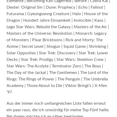
Elemente | Becoming Karl Lagerfeld | Before | Cobra Kai |
Dexter: Original Sin | Dune: Prophecy | Echo | Fallout |
Futurama | Gyeongseong Creature | Halo | House of the
Dragon | Hundert Jahre Einsamkeit | Invincible | Kaos |
Lego Star Wars: Rebuild the Galaxy | Masters of the Air |
Masters of the Universe: Revolution | Monarch: Legacy
of Monsters | Pixar Bricktoons | Rick and Morty: The
Anime | Secret Level | Shogun | Squid Game | Shrinking |
Solar Opposites | Star Trek: Discovery | Star Trek: Lower
Decks | Star Trek: Prodigy | Star Wars: Skeleton Crew |
Star Wars: The Acolyte | Terminator Zero | The Boys |
The Day of the Jackal | The Gentlemen | The Lord of the
Rings: The Rings of Power | The Penguin | The Umbrella
Academy | Those About to Die | Viktor Bringt’s | X-Men
’97
Aus der immer noch umfangreichen Liste fallen erneut
ein paar raus, die ich unwürdig für meine Top Fünf halte.
Bei dreien möchte ich es näher begründen.