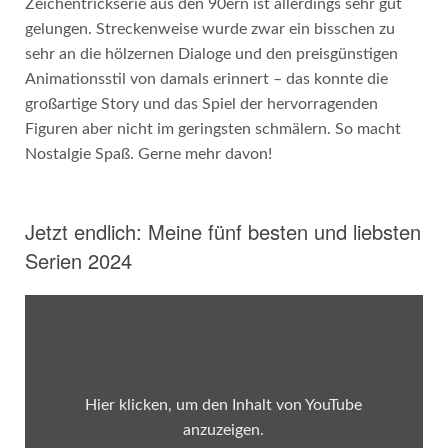
Zeichentrickserie aus den 90ern ist allerdings sehr gut
gelungen. Streckenweise wurde zwar ein bisschen zu
sehr an die hölzernen Dialoge und den preisgünstigen
Animationsstil von damals erinnert – das konnte die
großartige Story und das Spiel der hervorragenden
Figuren aber nicht im geringsten schmälern. So macht
Nostalgie Spaß. Gerne mehr davon!
Jetzt endlich: Meine fünf besten und liebsten
Serien 2024
„Official
Trailer
|
Star
Trek:
Lower
Decks
Hier klicken, um den Inhalt von YouTube
–
Season
anzuzeigen.
5