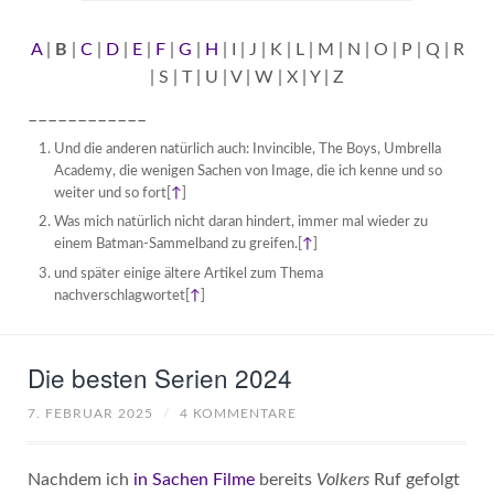
A
|
B
|
C
|
D
|
E
|
F
|
G
|
H
| I | J | K | L | M | N | O | P | Q | R
| S | T | U | V | W | X | Y | Z
––––––––––––
Und die anderen natürlich auch: Invincible, The Boys, Umbrella
Academy, die wenigen Sachen von Image, die ich kenne und so
weiter und so fort
[
↑
]
Was mich natürlich nicht daran hindert, immer mal wieder zu
einem Batman-Sammelband zu greifen.
[
↑
]
und später einige ältere Artikel zum Thema
nachverschlagwortet
[
↑
]
Die besten Serien 2024
7. FEBRUAR 2025
/
4 KOMMENTARE
Nachdem ich
in Sachen Filme
bereits
Volkers
Ruf gefolgt