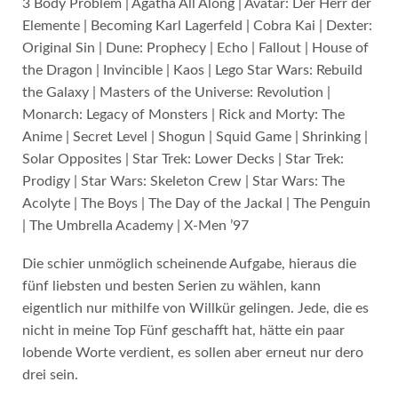
3 Body Problem | Agatha All Along | Avatar: Der Herr der
Elemente | Becoming Karl Lagerfeld | Cobra Kai | Dexter:
Original Sin | Dune: Prophecy | Echo | Fallout | House of
the Dragon | Invincible | Kaos | Lego Star Wars: Rebuild
the Galaxy | Masters of the Universe: Revolution |
Monarch: Legacy of Monsters | Rick and Morty: The
Anime | Secret Level | Shogun | Squid Game | Shrinking |
Solar Opposites | Star Trek: Lower Decks | Star Trek:
Prodigy | Star Wars: Skeleton Crew | Star Wars: The
Acolyte | The Boys | The Day of the Jackal | The Penguin
| The Umbrella Academy | X-Men ’97
Die schier unmöglich scheinende Aufgabe, hieraus die
fünf liebsten und besten Serien zu wählen, kann
eigentlich nur mithilfe von Willkür gelingen. Jede, die es
nicht in meine Top Fünf geschafft hat, hätte ein paar
lobende Worte verdient, es sollen aber erneut nur dero
drei sein.