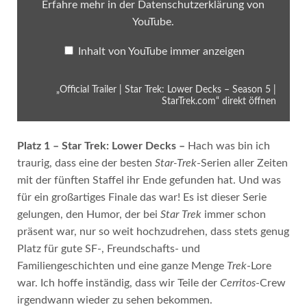
Erfahre mehr in der
Datenschutzerklärung von
|
StarTrek.com“
YouTube
.
von
YouTube
Inhalt von YouTube immer anzeigen
anzeigen
„Official Trailer | Star Trek: Lower Decks – Season 5 |
StarTrek.com“ direkt öffnen
Platz 1 – Star Trek: Lower Decks –
Hach was bin ich
traurig, dass eine der besten
Star-Trek
-Serien aller Zeiten
mit der fünften Staffel ihr Ende gefunden hat. Und was
für ein großartiges Finale das war! Es ist dieser Serie
gelungen, den Humor, der bei
Star Trek
immer schon
präsent war, nur so weit hochzudrehen, dass stets genug
Platz für gute SF-, Freundschafts- und
Familiengeschichten und eine ganze Menge
Trek
-Lore
war. Ich hoffe inständig, dass wir Teile der
Cerritos
-Crew
irgendwann wieder zu sehen bekommen.