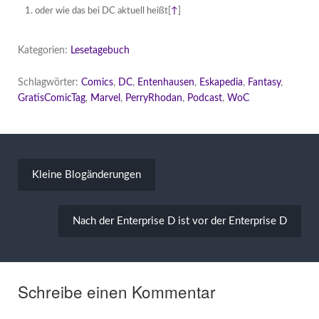
oder wie das bei DC aktuell heißt
[
↑
]
Kategorien:
Lesetagebuch
Schlagwörter:
Comics
,
DC
,
Entenhausen
,
Eskapedia
,
Fantasy
,
GratisComicTag
,
Marvel
,
PerryRhodan
,
Podcast
,
WoC
Beitragsnavigation
Kleine Blogänderungen
Nach der Enterprise D ist vor der Enterprise D
Schreibe einen Kommentar