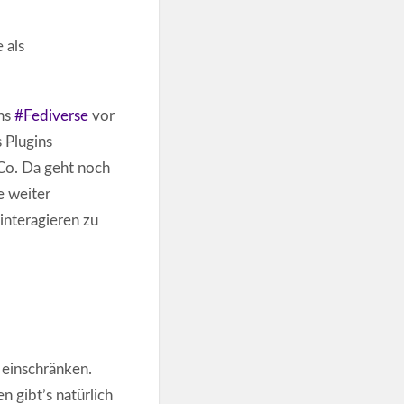
 als
ans
#Fediverse
vor
s Plugins
o. Da geht noch
e weiter
interagieren zu
 einschränken.
 gibt’s natürlich