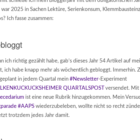
mit schließe ich mein Bloggerjahr mit dem obligatorischen Ja
 war 2025 in Sachen Lektüre, Serienkonsum, Klemmbaustein
os? Ich fasse zusammen:
bloggt
 ich richtig gezählt habe, gab’s dieses Jahr 54 Artikel auf 
t, ich habe knapp mehr als wöchentlich gebloggt. Immerhin.
geplant in jedem Quartal mein
#Newsletter
-Experiment
LKENKUCKUCKSHEIMER QUARTALSPOST
versendet. Mi
ecedarium
ist eine neue Rubrik hinzugekommen. Mein Versuc
gparade
#AAPS
wiederzubeleben, wollte nicht so recht zünde
etzt trotzdem jedes Jahr damit.