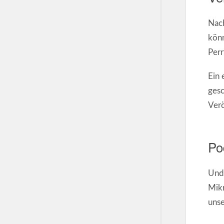
Nach
könn
Per
Ein 
gesc
Verö
Po
Und 
Mik
uns