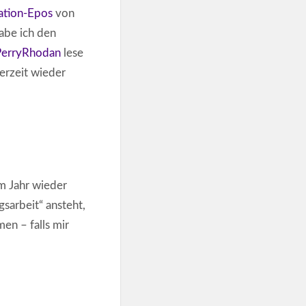
ation-Epos
von
abe ich den
erryRhodan
lese
derzeit wieder
em Jahr wieder
gsarbeit“ ansteht,
en – falls mir