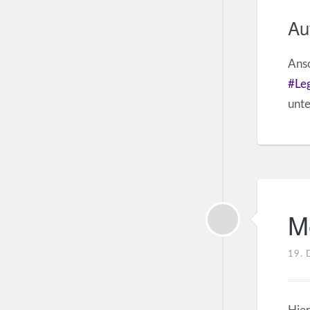
Au
Anso
#Le
unte
M
19.