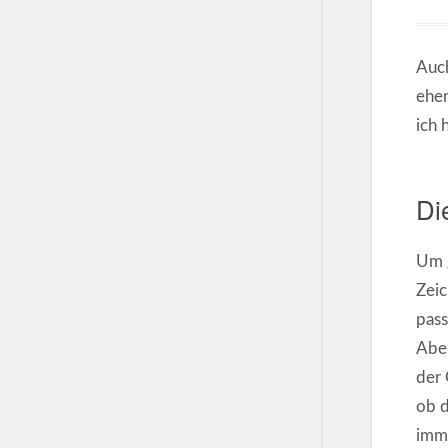
Auch
eher
ich 
Di
Um g
Zeic
pass
Aber
der 
ob d
imme