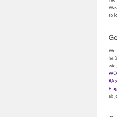
Hier
Was
so l
Ge
Wenn
heiß
wie 
WO
#Ab
Blo
ab j