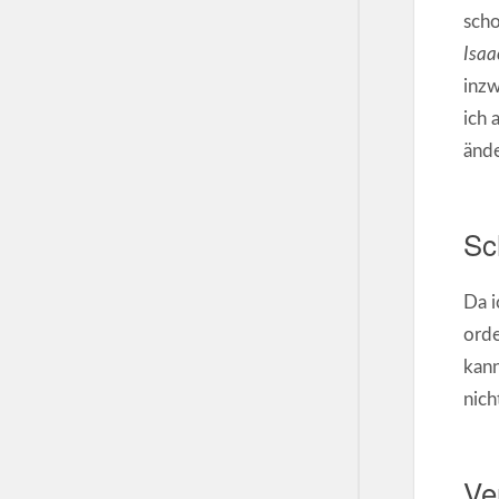
scho
Isaa
inzw
ich 
ände
Sc
Da i
orde
kann
nich
Ve