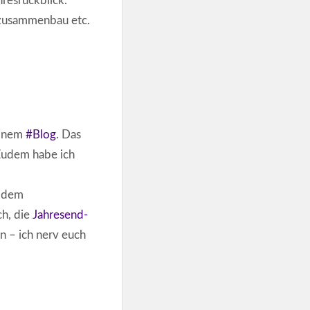
hresrückblick.
zusammenbau etc.
meinem
#Blog
. Das
 Zudem habe ich
t dem
h, die
Jahresend-
n – ich nerv euch