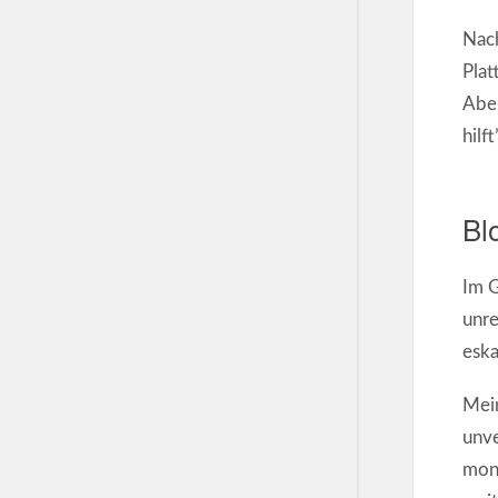
Nac
Plat
Aber
hilft
Bl
Im G
unre
eska
Mein
unve
mona