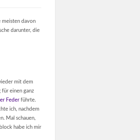
ie meisten davon
sche darunter, die
 wieder mit dem
 für einen ganz
ner Feder
führte.
chte ich, nachdem
en. Mal schauen,
block habe ich mir