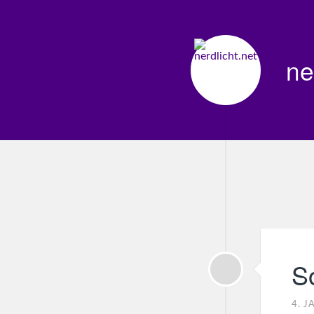
ne
S
4. 