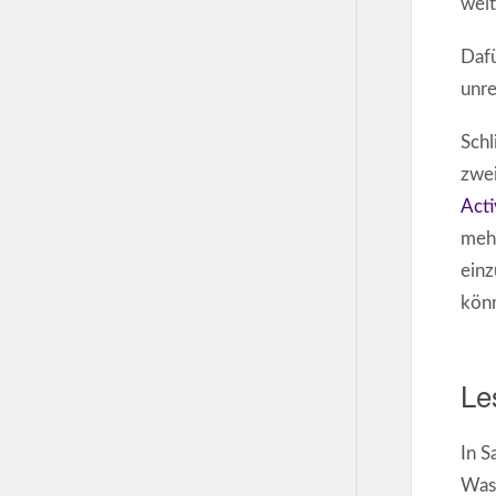
weit
Dafü
unre
Schl
zwei
Acti
mehr
einz
kön
Le
In S
Was 