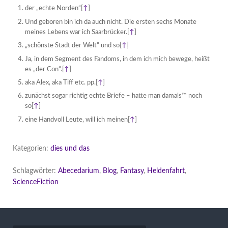
der „echte Norden“
[
↑
]
Und geboren bin ich da auch nicht. Die ersten sechs Monate
meines Lebens war ich Saarbrücker.
[
↑
]
„schönste Stadt der Welt“ und so
[
↑
]
Ja, in dem Segment des Fandoms, in dem ich mich bewege, heißt
es „der Con“.
[
↑
]
aka Alex, aka Tiff etc. pp.
[
↑
]
zunächst sogar richtig echte Briefe – hatte man damals™ noch
so
[
↑
]
eine Handvoll Leute, will ich meinen
[
↑
]
Kategorien:
dies und das
Schlagwörter:
Abecedarium
,
Blog
,
Fantasy
,
Heldenfahrt
,
ScienceFiction
Beitragsnavigation