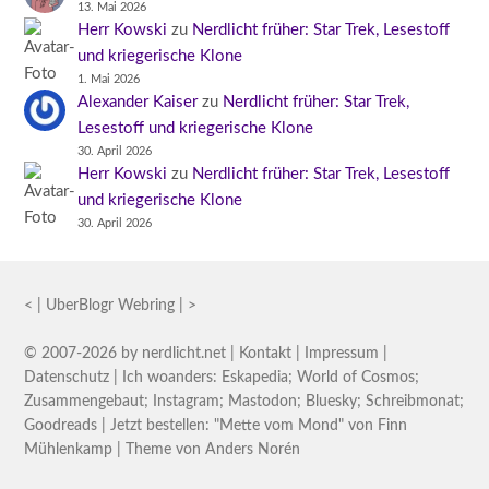
13. Mai 2026
Herr Kowski
zu
Nerdlicht früher: Star Trek, Lesestoff
und kriegerische Klone
1. Mai 2026
Alexander Kaiser
zu
Nerdlicht früher: Star Trek,
Lesestoff und kriegerische Klone
30. April 2026
Herr Kowski
zu
Nerdlicht früher: Star Trek, Lesestoff
und kriegerische Klone
30. April 2026
<
|
UberBlogr Webring
|
>
© 2007-2026 by
nerdlicht.net
|
Kontakt
|
Impressum
|
Datenschutz
| Ich woanders:
Eskapedia
;
World of Cosmos
;
Zusammengebaut
;
Instagram
;
Mastodon
;
Bluesky
;
Schreibmonat
;
Goodreads
| Jetzt bestellen:
"Mette vom Mond" von Finn
Mühlenkamp
| Theme von
Anders Norén