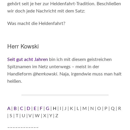
gehört seit je her zur Heldenfahrt-Tradition. Beschließen
wir doch jede Nachricht mit dem Satz:
Was macht die Heldenfahrt?
Herr Kowski
Seit gut acht Jahren
bin ich mit diesem geistreichen
Spitznamen im Netz unterwegs – meist in der
Handleform
@herrkowski
. Naja, irgendwie muss man halt
heißen.
A
|
B
|
C
|
D
|
E
|
F
|
G
|
H
| I | J | K | L | M | N | O | P | Q | R
| S | T | U | V | W | X | Y | Z
––––––––––––