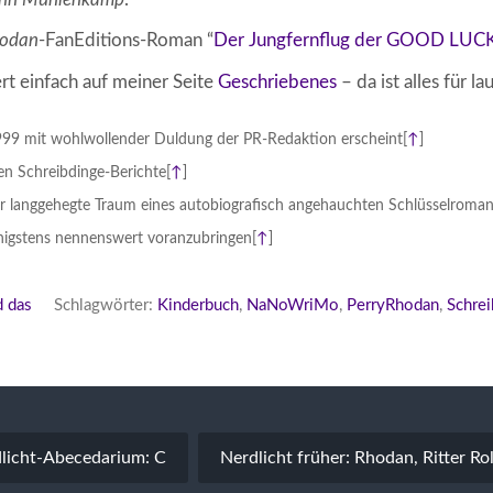
hodan
-FanEditions-Roman “
Der Jungfernflug der GOOD LUC
rt einfach auf meiner Seite
Geschriebenes
– da ist alles für lau
 1999 mit wohlwollender Duldung der PR-Redaktion erscheint
[
↑
]
ren Schreibdinge-Berichte
[
↑
]
r langgehegte Traum eines autobiografisch angehauchten Schlüsselroma
nigstens nennenswert voranzubringen
[
↑
]
d das
Schlagwörter:
Kinderbuch
,
NaNoWriMo
,
PerryRhodan
,
Schrei
vigation
licht-Abecedarium: C
Nerdlicht früher: Rhodan, Ritter R