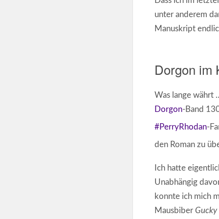
Dass ich im letzt
unter anderem dar
Manuskript endlich
Dorgon im 
Was lange währt …
Dorgon
-Band 130
#PerryRhodan
-Fa
den Roman zu üb
Ich hatte eigentli
Unabhängig davon
konnte ich mich m
Mausbiber
Gucky