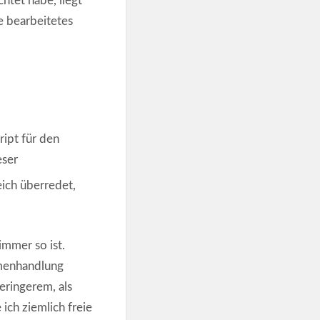
htet habe, liegt
e bearbeitetes
ript für den
eser
ich überredet,
 immer so ist.
hmenhandlung
eringerem, als
ich ziemlich freie