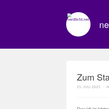
ne
Zum Sta
25. JULI 2025
/
H