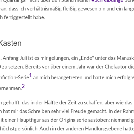
en Quartal gar nicht über den Stand meiner
#Schreibdinge
beric
an, dass ich verhältnismäßig fleißig gewesen bin und ein lang
 fertiggestellt habe.
Kasten
 Anfang Juli ist es mir gelungen, ein „Ende“ unter das Manusk
 zu setzen. Bereits vor über einem Jahr war der Chefautor di
1
nfiction-Serie
an mich herangetreten und hatte mich erfolgre
2
ernehmen.
ch gehofft, das in der Hälfte der Zeit zu schaffen, aber wie das
 hat mir das Schreiben sehr viel Freude gemacht. In der Ra
it einer Hauptfigur aus der Originalserie austoben: niemand g
höchstpersönlich. Auch in der anderen Handlungsebene hatte 