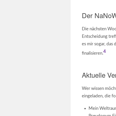
Der NaNoW
Die nächsten Woch
Entscheidung treff
es mir sogar, das
4
finalisieren.
Aktuelle Ve
Wer wissen möchte
eingeladen, die f
Mein Weltrau
Pseudonym
F