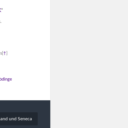
K
“
.
ns
[
↑
]
bdinge
oland und Seneca