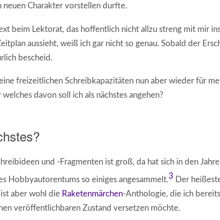
n neuen Charakter vorstellen durfte.
Text beim Lektorat, das hoffentlich nicht allzu streng mit mir in
eitplan aussieht, weiß ich gar nicht so genau. Sobald der Ers
ürlich bescheid.
ine freizeitlichen Schreibkapazitäten nun aber wieder für m
r welches davon soll ich als nächstes angehen?
chstes?
hreibideen und -Fragmenten ist groß, da hat sich in den Jahr
3
es Hobbyautorentums so einiges angesammelt.
Der heißeste
 ist aber wohl die
Raketenmärchen
-Anthologie, die ich bereits
einen veröffentlichbaren Zustand versetzen möchte.