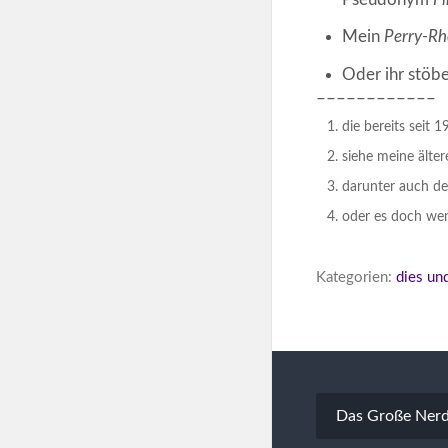
Mein
Perry-R
Oder ihr stöbe
––––––––––––
die bereits seit
siehe meine älte
darunter auch de
oder es doch we
Kategorien:
dies un
Beitragsna
Das Große Nerd