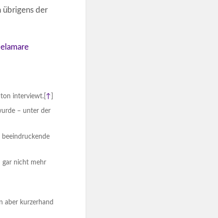
n übrigens der
Delamare
on interviewt.
[
↑
]
wurde – unter der
h beeindruckende
ch gar nicht mehr
nn aber kurzerhand