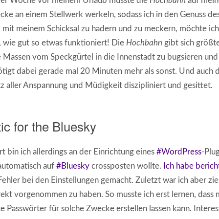
der Woche vor meinem Urlaub musste die
Hochbahn
auf mein
cke an einem Stellwerk werkeln, sodass ich in den Genuss de
 mit meinem Schicksal zu hadern und zu meckern, möchte ich 
, wie gut so etwas funktioniert! Die
Hochbahn
gibt sich größt
 Massen vom Speckgürtel in die Innenstadt zu bugsieren un
tigt dabei gerade mal 20 Minuten mehr als sonst. Und auch d
tz aller Anspannung und Müdigkeit diszipliniert und gesittet.
c for the Bluesky
rt bin ich allerdings an der Einrichtung eines
#WordPress
-Plu
automatisch auf
#Bluesky
crossposten wollte.
Ich habe berich
Fehler bei den Einstellungen gemacht. Zuletzt war ich aber zie
rekt vorgenommen zu haben. So musste ich erst lernen, dass 
 Passwörter für solche Zwecke erstellen lassen kann. Interes