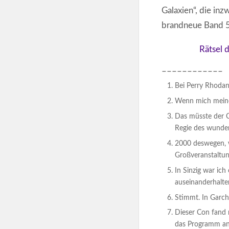
Galaxien“, die inz
brandneue Band 55
Rätsel 
––––––––––––
Bei Perry Rhodan
Wenn mich meine 
Das müsste der C
Regie des wunder
2000 deswegen, w
Großveranstaltun
In Sinzig war ich 
auseinanderhalte
Stimmt. In Garch
Dieser Con fand 
das Programm ang