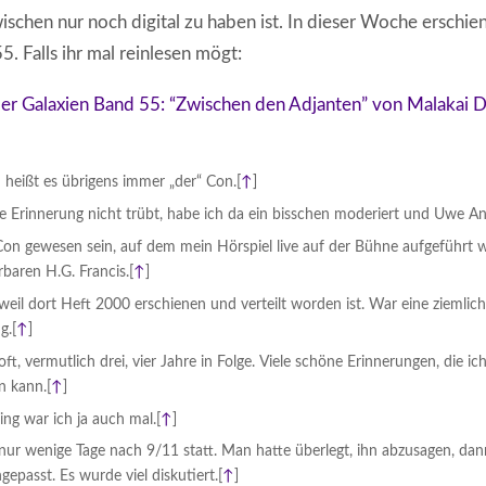
wischen nur noch digital zu haben ist. In dieser Woche erschie
. Falls ihr mal reinlesen mögt:
der Galaxien Band 55: “Zwischen den Adjanten” von Malakai 
 heißt es übrigens immer „der“ Con.
[
↑
]
Erinnerung nicht trübt, habe ich da ein bisschen moderiert und Uwe Ant
on gewesen sein, auf dem mein Hörspiel live auf der Bühne aufgeführt 
baren H.G. Francis.
[
↑
]
eil dort Heft 2000 erschienen und verteilt worden ist. War eine ziemlic
g.
[
↑
]
oft, vermutlich drei, vier Jahre in Folge. Viele schöne Erinnerungen, die i
n kann.
[
↑
]
ing war ich ja auch mal.
[
↑
]
nur wenige Tage nach 9/11 statt. Man hatte überlegt, ihn abzusagen, da
epasst. Es wurde viel diskutiert.
[
↑
]