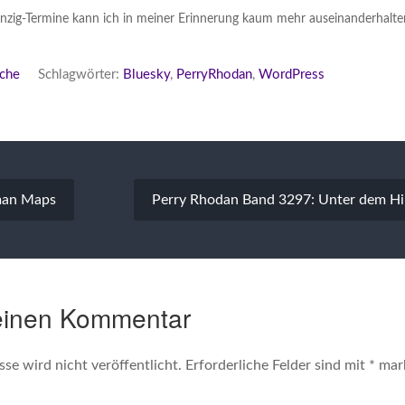
Sinzig-Termine kann ich in meiner Erinnerung kaum mehr auseinanderhalte
che
Schlagwörter:
Bluesky
,
PerryRhodan
,
WordPress
vigation
man Maps
Perry Rhodan Band 3297: Unter dem H
einen Kommentar
se wird nicht veröffentlicht.
Erforderliche Felder sind mit
*
mark