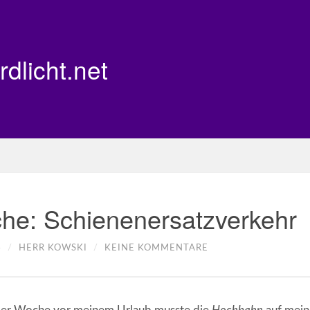
rdlicht.net
he: Schienenersatzverkehr
4
/
HERR KOWSKI
/
KEINE KOMMENTARE