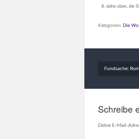
siehe oben, die 
Kategorien:
Die Wo
Beitragsna
Fundsache: Ro
Schreibe 
Deine E-Mail-Adres