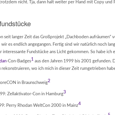
 trotzdem nicht. Tja, dann halt weiter per Hand mit Copy und 
fundstücke
n seit langer Zeit das Großprojekt „Dachboden aufräumen“ v
ir es endlich angegangen. Fertig sind wir natürlich noch lang
ar interessante Fundstücke ans Licht gekommen. So habe ich 
1
dan
-Con-Badges
aus den Jahren 1999 bis 2001 gefunden. D
 rekonstruieren, wo ich mich in dieser Zeit rumgetrieben hab
2
horeCON in Braunschweig
3
9: Zellaktivator-Con in Hamburg
4
9: Perry Rhodan WeltCon 2000 in Mainz
5