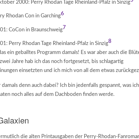
ober 2000: Perry Rhodan Tage Rheinland-Pfalz in Sinzig
6
rry Rhodan Con in Garching
7
01: CoCon in Braunschweig
8
1: Perry Rhodan Tage Rheinland-Pfalz in Sinzig
as ein geballtes Programm damals! Es war aber auch die Blüt
zwei Jahre hab ich das noch fortgesetzt, bis schlagartig
nungen einsetzten und ich mich von all dem etwas zurückge
damals denn auch dabei? Ich bin jedenfalls gespannt, was ich
en noch alles auf dem Dachboden finden werde.
Galaxien
mutlich die alten Printausgaben der Perry-Rhodan-Fanromans