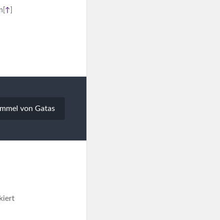
n
[
↑
]
immel von Gatas
iert