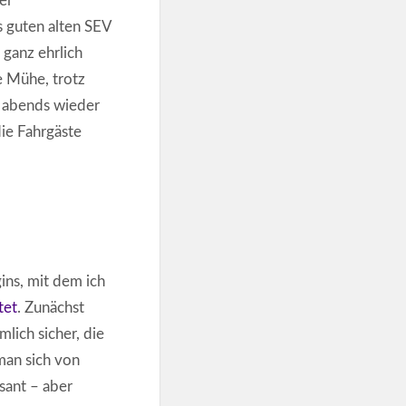
er
s guten alten SEV
ganz ehrlich
e Mühe, trotz
d abends wieder
ie Fahrgäste
gins, mit dem ich
tet
. Zunächst
mlich sicher, die
man sich von
sant – aber