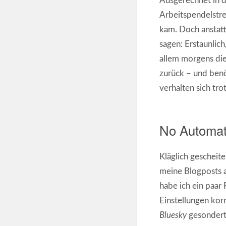
Ausgerechnet in 
Arbeitspendelstre
kam. Doch anstatt
sagen: Erstaunlich
allem morgens die
zurück – und benö
verhalten sich tro
No Automati
Kläglich gescheite
meine Blogposts 
habe ich ein paar 
Einstellungen kor
Bluesky
gesonderte