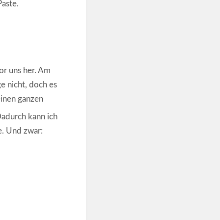
Paste.
or uns her. Am
e nicht, doch es
einen ganzen
adurch kann ich
e. Und zwar: