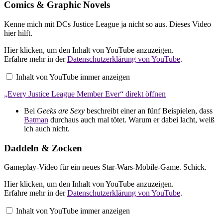
Comics & Graphic Novels
Kenne mich mit DCs Justice League ja nicht so aus. Dieses Video
hier hilft.
„Every
Hier klicken, um den Inhalt von YouTube anzuzeigen.
Justice
Erfahre mehr in der
Datenschutzerklärung von YouTube
.
League
Member
Inhalt von YouTube immer anzeigen
Ever“
von
„Every Justice League Member Ever“ direkt öffnen
YouTube
anzeigen
Bei
Geeks are Sexy
beschreibt einer an fünf Beispielen, dass
Batman
durchaus auch mal tötet. Warum er dabei lacht, weiß
ich auch nicht.
Daddeln & Zocken
Gameplay-Video für ein neues Star-Wars-Mobile-Game. Schick.
„Star
Hier klicken, um den Inhalt von YouTube anzuzeigen.
Wars:
Erfahre mehr in der
Datenschutzerklärung von YouTube
.
Uprising
Gameplay
Inhalt von YouTube immer anzeigen
Preview“
von