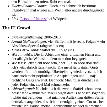
den Bildschirm zu rufen. Ruht erst mal.
Zweite-Chance-Chance:
Doch, das nehme ich bestimmt
irgendwann mal wieder auf. Wenn alles andere durchgeguckt
ist.
Link:
Person of Interest
bei Wikipedia
The IT Crowd
Erstveröffentlichung:
2006-2013
Anzahl Staffeln/Folgen:
vier Staffeln mit je sechs Folgen + ein
Abschluss-Special (abgeschlossen)
Mein Guck-Stand:
Staffel drei, Folge eins
Worum geht’s:
Die IT-Abteilung einer britischen Firma und
der alltägliche Wahnsinn, dem man dort begegnet.
Wie isses:
Jetzt nicht böse sein, aber … also sooo doll find
ich’s jetzt ehrlich gesagt nicht. Die meist ganz guten Gags
werden oft durch unnötige Übertreibung wieder versaut. Ich
hatte auch mehr popkulturelle Anspielungen und … naja …
fachliche Gags erwartet. Dennoch: Man muss durchaus in
jeder Folge ein, zwei Mal schmunzeln.
Abbruchgrund:
Nachdem ich die zweite Staffel schon etwas
besser fand – immerhin zwei Folgen daraus habe ich sogar als
richtig gut befunden –, hat mich der Auftakt zur dritten Staffel
dermaßen angeödet, dass ich hier endgültig einen Cut machen
musste. Ich glaube, meine Enttäuschung hat viel mit meiner