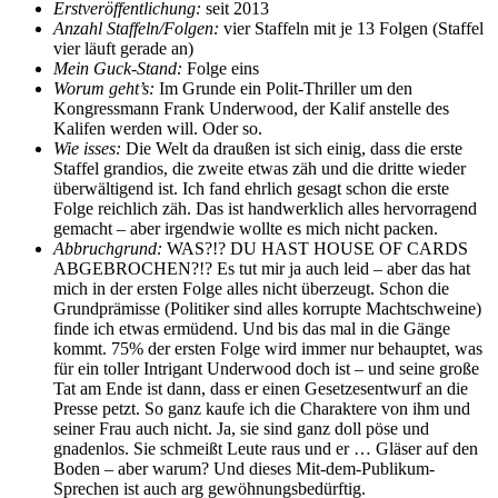
Erstveröffentlichung:
seit 2013
Anzahl Staffeln/Folgen:
vier Staffeln mit je 13 Folgen (Staffel
vier läuft gerade an)
Mein Guck-Stand:
Folge eins
Worum geht’s:
Im Grunde ein Polit-Thriller um den
Kongressmann Frank Underwood, der Kalif anstelle des
Kalifen werden will. Oder so.
Wie isses:
Die Welt da draußen ist sich einig, dass die erste
Staffel grandios, die zweite etwas zäh und die dritte wieder
überwältigend ist. Ich fand ehrlich gesagt schon die erste
Folge reichlich zäh. Das ist handwerklich alles hervorragend
gemacht – aber irgendwie wollte es mich nicht packen.
Abbruchgrund:
WAS?!? DU HAST HOUSE OF CARDS
ABGEBROCHEN?!? Es tut mir ja auch leid – aber das hat
mich in der ersten Folge alles nicht überzeugt. Schon die
Grundprämisse (Politiker sind alles korrupte Machtschweine)
finde ich etwas ermüdend. Und bis das mal in die Gänge
kommt. 75% der ersten Folge wird immer nur behauptet, was
für ein toller Intrigant Underwood doch ist – und seine große
Tat am Ende ist dann, dass er einen Gesetzesentwurf an die
Presse petzt. So ganz kaufe ich die Charaktere von ihm und
seiner Frau auch nicht. Ja, sie sind ganz doll pöse und
gnadenlos. Sie schmeißt Leute raus und er … Gläser auf den
Boden – aber warum? Und dieses Mit-dem-Publikum-
Sprechen ist auch arg gewöhnungsbedürftig.