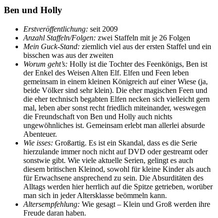
Ben und Holly
Erstveröffentlichung:
seit 2009
Anzahl Staffeln/Folgen:
zwei Staffeln mit je 26 Folgen
Mein Guck-Stand:
ziemlich viel aus der ersten Staffel und ein
bisschen was aus der zweiten
Worum geht’s:
Holly ist die Tochter des Feenkönigs, Ben ist
der Enkel des Weisen Alten Elf. Elfen und Feen leben
gemeinsam in einem kleinen Königreich auf einer Wiese (ja,
beide Völker sind sehr klein). Die eher magischen Feen und
die eher technisch begabten Elfen necken sich vielleicht gern
mal, leben aber sonst recht friedlich miteinander, weswegen
die Freundschaft von Ben und Holly auch nichts
ungewöhnliches ist. Gemeinsam erlebt man allerlei absurde
Abenteuer.
Wie isses:
Großartig. Es ist ein Skandal, dass es die Serie
hierzulande immer noch nicht auf DVD oder gestreamt oder
sonstwie gibt. Wie viele aktuelle Serien, gelingt es auch
diesem britischen Kleinod, sowohl für kleine Kinder als auch
für Erwachsene ansprechend zu sein. Die Absurditäten des
Alltags werden hier herrlich auf die Spitze getrieben, worüber
man sich in jeder Altersklasse beömmeln kann.
Altersempfehlung:
Wie gesagt – Klein und Groß werden ihre
Freude daran haben.