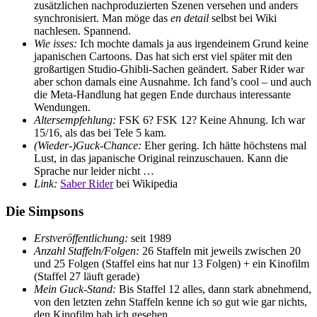
zusätzlichen nachproduzierten Szenen versehen und anders
synchronisiert. Man möge das
en detail
selbst bei Wiki
nachlesen. Spannend.
Wie isses:
Ich mochte damals ja aus irgendeinem Grund keine
japanischen Cartoons. Das hat sich erst viel später mit den
großartigen Studio-Ghibli-Sachen geändert. Saber Rider war
aber schon damals eine Ausnahme. Ich fand’s cool – und auch
die Meta-Handlung hat gegen Ende durchaus interessante
Wendungen.
Altersempfehlung:
FSK 6? FSK 12? Keine Ahnung. Ich war
15/16, als das bei Tele 5 kam.
(Wieder-)Guck-Chance:
Eher gering. Ich hätte höchstens mal
Lust, in das japanische Original reinzuschauen. Kann die
Sprache nur leider nicht …
Link:
Saber Rider
bei Wikipedia
Die Simpsons
Erstveröffentlichung:
seit 1989
Anzahl Staffeln/Folgen:
26 Staffeln mit jeweils zwischen 20
und 25 Folgen (Staffel eins hat nur 13 Folgen) + ein Kinofilm
(Staffel 27 läuft gerade)
Mein Guck-Stand:
Bis Staffel 12 alles, dann stark abnehmend,
von den letzten zehn Staffeln kenne ich so gut wie gar nichts,
den Kinofilm hab ich gesehen.