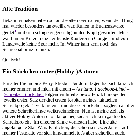
Alte Tradition
Bekanntermaßen haben schon die alten Germanen, wenn der Thing
mal wieder besonders langweilig war, Runen in Buchenzweige
1
geritzt
und sich selbige gegenseitig an den Kopf geworfen. Meist
war binnen Kurzem die herrlichste Rauferei im Gange – und von
Langeweile keine Spur mehr. Im Winter kam gern noch das
Schneeballprinzip hinzu.
Quatsch!
Ein Stöckchen unter (Hobby-)Autoren
Ein alter Freund aus Perry-Rhodan-Fandom-Tagen hat sich kürzlich
meiner erinnert und mich mit einem –
Achtung: Facebook-Link!
–
Schreiber-Stöckchen
folgenden Inhalts beworfen: Ich möge den
jeweils ersten Satz der drei ersten Kapitel meines „aktuellen
Schreibprojekts“ verkünden – und dieses Stöckchen sogleich an drei
weitere Schreiberlinge weiterschmeißen. Nun ist meine Zeit als
aktiver Hobby-Autor schon lange her, sodass ich kein „aktuelles
Schreibprojekt“ im engeren Sinne vorliegen habe. Eine alte
angefangene Star-Wars-Fanfiction, die schon seit zwei Jahren auf
meiner Festplatte vor sich hingammelt tut’s aber sicherlich auch.