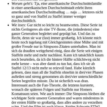
Worum geht’s:
Tja, eine amerikanische Durchschnittsfamilie
in einer amerikanischen Durchschnittstadt erlebt ihren
amerikanischen Durchschnittsalltag … naja … letzteres nicht
so ganz und von Staffel zu Staffel immer weniger
durchschnittlich.
Wie isses:
Gar nicht so leicht zu beantworten. Diese Serie ist
nichts Geringeres als eine TV-Ikone, die (mindestens) eine
ganze Generation begleitet und geprägt hat. Und das zu
Recht, denn sie war (fast) immer großartig. Ich könnte mich
heute noch tagelang mit Gleichgesinnten ohne Mühe und mit
großer Freude nur in Simpsons-Zitaten unterhalten. Man ist
sich da draußen weitgehend einig, dass die Serie seit einigen
Staffeln mehr und mehr nachlässt. Kann ich tatsächlich kaum
noch beurteilen, da ich die hintere Hälfte schlichtweg nicht
mehr kenne – was aber damit zu tun hat, dass ich sie ab
Staffel 12/13 nicht mehr so reizvoll fand. Habe kürzlich
gelesen, dass man all die Staffeln ohnehin in drei/vier Phasen
aufteilen und streng genommen als drei/vier unterschiedliche
Serien begreifen müsste. Da ist sicherlich was dran.
Interessant auch die Fan-Theorie, die letztens kursierte,
wonach die späteren Folgen und Staffeln nur Homers
Komatraum seien. Wie auch immer: Die Simpsons bleiben die
wichtigste Serie unserer Generation und waren mindestens in
der ersten Hälfte so großartig, dass alles andere zu verzeihen
wäre. Und der Film ist auch klasse. Spider-Schwein FTW!