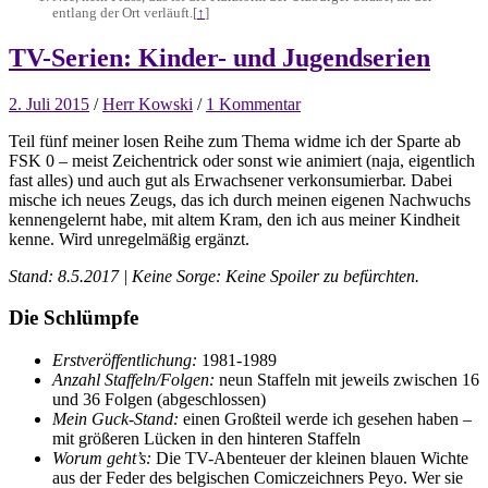
entlang der Ort verläuft.
[
↑
]
TV-Serien: Kinder- und Jugendserien
2. Juli 2015
/
Herr Kowski
/
1 Kommentar
Teil fünf meiner losen Reihe zum Thema widme ich der Sparte ab
FSK 0 – meist Zeichentrick oder sonst wie animiert (naja, eigentlich
fast alles) und auch gut als Erwachsener verkonsumierbar. Dabei
mische ich neues Zeugs, das ich durch meinen eigenen Nachwuchs
kennengelernt habe, mit altem Kram, den ich aus meiner Kindheit
kenne. Wird unregelmäßig ergänzt.
Stand: 8.5.2017 | Keine Sorge: Keine Spoiler zu befürchten.
Die Schlümpfe
Erstveröffentlichung:
1981-1989
Anzahl Staffeln/Folgen:
neun Staffeln mit jeweils zwischen 16
und 36 Folgen (abgeschlossen)
Mein Guck-Stand:
einen Großteil werde ich gesehen haben –
mit größeren Lücken in den hinteren Staffeln
Worum geht’s:
Die TV-Abenteuer der kleinen blauen Wichte
aus der Feder des belgischen Comiczeichners Peyo. Wer sie