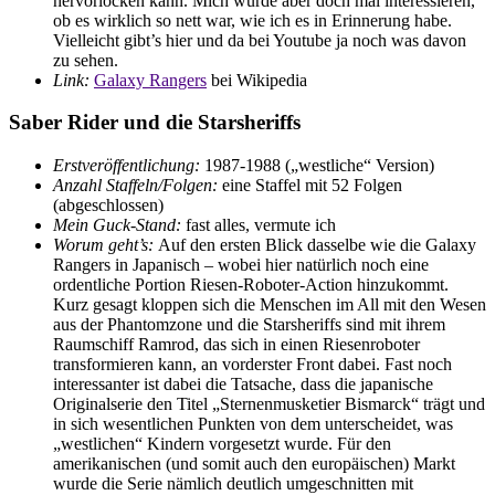
hervorlocken kann. Mich würde aber doch mal interessieren,
ob es wirklich so nett war, wie ich es in Erinnerung habe.
Vielleicht gibt’s hier und da bei Youtube ja noch was davon
zu sehen.
Link:
Galaxy Rangers
bei Wikipedia
Saber Rider und die Starsheriffs
Erstveröffentlichung:
1987-1988 („westliche“ Version)
Anzahl Staffeln/Folgen:
eine Staffel mit 52 Folgen
(abgeschlossen)
Mein Guck-Stand:
fast alles, vermute ich
Worum geht’s:
Auf den ersten Blick dasselbe wie die Galaxy
Rangers in Japanisch – wobei hier natürlich noch eine
ordentliche Portion Riesen-Roboter-Action hinzukommt.
Kurz gesagt kloppen sich die Menschen im All mit den Wesen
aus der Phantomzone und die Starsheriffs sind mit ihrem
Raumschiff Ramrod, das sich in einen Riesenroboter
transformieren kann, an vorderster Front dabei. Fast noch
interessanter ist dabei die Tatsache, dass die japanische
Originalserie den Titel „Sternenmusketier Bismarck“ trägt und
in sich wesentlichen Punkten von dem unterscheidet, was
„westlichen“ Kindern vorgesetzt wurde. Für den
amerikanischen (und somit auch den europäischen) Markt
wurde die Serie nämlich deutlich umgeschnitten mit