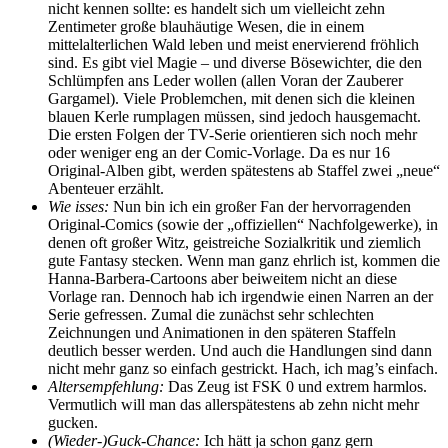
nicht kennen sollte: es handelt sich um vielleicht zehn
Zentimeter große blauhäutige Wesen, die in einem
mittelalterlichen Wald leben und meist enervierend fröhlich
sind. Es gibt viel Magie – und diverse Bösewichter, die den
Schlümpfen ans Leder wollen (allen Voran der Zauberer
Gargamel). Viele Problemchen, mit denen sich die kleinen
blauen Kerle rumplagen müssen, sind jedoch hausgemacht.
Die ersten Folgen der TV-Serie orientieren sich noch mehr
oder weniger eng an der Comic-Vorlage. Da es nur 16
Original-Alben gibt, werden spätestens ab Staffel zwei „neue“
Abenteuer erzählt.
Wie isses:
Nun bin ich ein großer Fan der hervorragenden
Original-Comics (sowie der „offiziellen“ Nachfolgewerke), in
denen oft großer Witz, geistreiche Sozialkritik und ziemlich
gute Fantasy stecken. Wenn man ganz ehrlich ist, kommen die
Hanna-Barbera-Cartoons aber beiweitem nicht an diese
Vorlage ran. Dennoch hab ich irgendwie einen Narren an der
Serie gefressen. Zumal die zunächst sehr schlechten
Zeichnungen und Animationen in den späteren Staffeln
deutlich besser werden. Und auch die Handlungen sind dann
nicht mehr ganz so einfach gestrickt. Hach, ich mag’s einfach.
Altersempfehlung:
Das Zeug ist FSK 0 und extrem harmlos.
Vermutlich will man das allerspätestens ab zehn nicht mehr
gucken.
(Wieder-)Guck-Chance:
Ich hätt ja schon ganz gern