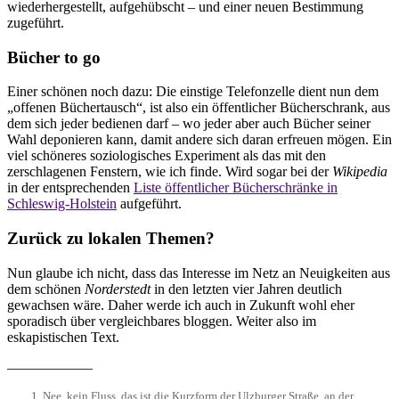
wiederhergestellt, aufgehübscht – und einer neuen Bestimmung
zugeführt.
Bücher to go
Einer schönen noch dazu: Die einstige Telefonzelle dient nun dem
„offenen Büchertausch“, ist also ein öffentlicher Bücherschrank, aus
dem sich jeder bedienen darf – wo jeder aber auch Bücher seiner
Wahl deponieren kann, damit andere sich daran erfreuen mögen. Ein
viel schöneres soziologisches Experiment als das mit den
zerschlagenen Fenstern, wie ich finde. Wird sogar bei der
Wikipedia
in der entsprechenden
Liste öffentlicher Bücherschränke in
Schleswig-Holstein
aufgeführt.
Zurück zu lokalen Themen?
Nun glaube ich nicht, dass das Interesse im Netz an Neuigkeiten aus
dem schönen
Norderstedt
in den letzten vier Jahren deutlich
gewachsen wäre. Daher werde ich auch in Zukunft wohl eher
sporadisch über vergleichbares bloggen. Weiter also im
eskapistischen Text.
––––––––––––
Nee, kein Fluss, das ist die Kurzform der Ulzburger Straße, an der