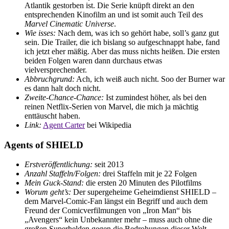
Atlantik gestorben ist. Die Serie knüpft direkt an den
entsprechenden Kinofilm an und ist somit auch Teil des
Marvel Cinematic Universe
.
Wie isses:
Nach dem, was ich so gehört habe, soll’s ganz gut
sein. Die Trailer, die ich bislang so aufgeschnappt habe, fand
ich jetzt eher mäßig. Aber das muss nichts heißen. Die ersten
beiden Folgen waren dann durchaus etwas
vielversprechender.
Abbruchgrund:
Ach, ich weiß auch nicht. Soo der Burner war
es dann halt doch nicht.
Zweite-Chance-Chance:
Ist zumindest höher, als bei den
reinen Netflix-Serien von Marvel, die mich ja mächtig
enttäuscht haben.
Link:
Agent Carter
bei Wikipedia
Agents of SHIELD
Erstveröffentlichung:
seit 2013
Anzahl Staffeln/Folgen:
drei Staffeln mit je 22 Folgen
Mein Guck-Stand:
die ersten 20 Minuten des Pilotfilms
Worum geht’s:
Der supergeheime Geheimdienst SHIELD –
dem Marvel-Comic-Fan längst ein Begriff und auch dem
Freund der Comicverfilmungen von „Iron Man“ bis
„Avengers“ kein Unbekannter mehr – muss auch ohne die
großen Superhelden gegen die Bedrohungen dieser Welt