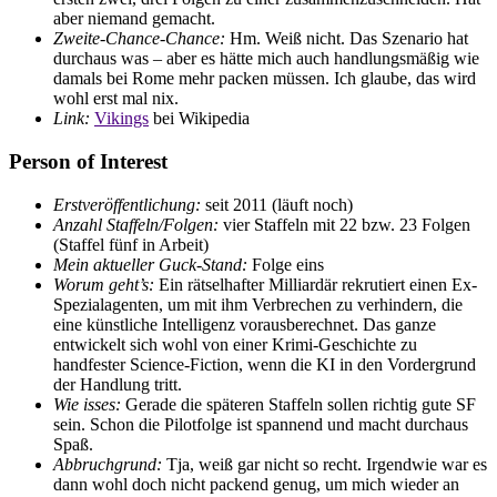
aber niemand gemacht.
Zweite-Chance-Chance:
Hm. Weiß nicht. Das Szenario hat
durchaus was – aber es hätte mich auch handlungsmäßig wie
damals bei Rome mehr packen müssen. Ich glaube, das wird
wohl erst mal nix.
Link:
Vikings
bei Wikipedia
Person of Interest
Erstveröffentlichung:
seit 2011 (läuft noch)
Anzahl Staffeln/Folgen:
vier Staffeln mit 22 bzw. 23 Folgen
(Staffel fünf in Arbeit)
Mein aktueller Guck-Stand:
Folge eins
Worum geht’s:
Ein rätselhafter Milliardär rekrutiert einen Ex-
Spezialagenten, um mit ihm Verbrechen zu verhindern, die
eine künstliche Intelligenz vorausberechnet. Das ganze
entwickelt sich wohl von einer Krimi-Geschichte zu
handfester Science-Fiction, wenn die KI in den Vordergrund
der Handlung tritt.
Wie isses:
Gerade die späteren Staffeln sollen richtig gute SF
sein. Schon die Pilotfolge ist spannend und macht durchaus
Spaß.
Abbruchgrund:
Tja, weiß gar nicht so recht. Irgendwie war es
dann wohl doch nicht packend genug, um mich wieder an