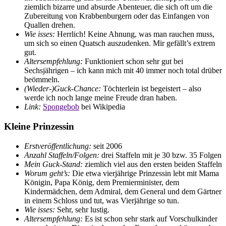
ziemlich bizarre und absurde Abenteuer, die sich oft um die
Zubereitung von Krabbenburgern oder das Einfangen von
Quallen drehen.
Wie isses:
Herrlich! Keine Ahnung, was man rauchen muss,
um sich so einen Quatsch auszudenken. Mir gefällt’s extrem
gut.
Altersempfehlung:
Funktioniert schon sehr gut bei
Sechsjährigen – ich kann mich mit 40 immer noch total drüber
beömmeln.
(Wieder-)Guck-Chance:
Töchterlein ist begeistert – also
werde ich noch lange meine Freude dran haben.
Link:
Spongebob
bei Wikipedia
Kleine Prinzessin
Erstveröffentlichung:
seit 2006
Anzahl Staffeln/Folgen:
drei Staffeln mit je 30 bzw. 35 Folgen
Mein Guck-Stand:
ziemlich viel aus den ersten beiden Staffeln
Worum geht’s:
Die etwa vierjährige Prinzessin lebt mit Mama
Königin, Papa König, dem Premierminister, dem
Kindermädchen, dem Admiral, dem General und dem Gärtner
in einem Schloss und tut, was Vierjährige so tun.
Wie isses:
Sehr, sehr lustig.
Altersempfehlung:
Es ist schon sehr stark auf Vorschulkinder