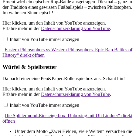
Erneut wird ein epischer Rap-Battle ausgetragen. Diesmal – ganz in
der Tradition eines gewissen Fußballspiels – zwischen Philosophen.
Im wahrsten Sinne episch!
„Eastern
Hier klicken, um den Inhalt von YouTube anzuzeigen.
Philosophers
Erfahre mehr in der
Datenschutzerklärung von YouTube
.
vs
Western
Inhalt von YouTube immer anzeigen
Philosophers.
Epic
„Eastern Philosophers vs Western Philosophers. Epic Rap Battles of
Rap
Battles
History“ direkt öffnen
of
History“
Würfel & Spielbretter
von
YouTube
anzeigen
Da packt einer eine Pen&Paper-Rollenspielbox aus. Schaut hin!
„Die
Hier klicken, um den Inhalt von YouTube anzuzeigen.
Splittermond-
Erfahre mehr in der
Datenschutzerklärung von YouTube
.
Einsteigerbox:
Unboxing
Inhalt von YouTube immer anzeigen
mit
Uli
„Die Splittermond-Einsteigerbox: Unboxing mit Uli Lindner“ direkt
Lindner“
von
öffnen
YouTube
anzeigen
Unter dem Motto „Zwei Helden, viele Welten“ versuchen die