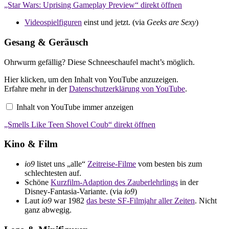
„Star Wars: Uprising Gameplay Preview“ direkt öffnen
YouTube
anzeigen
Videospielfiguren
einst und jetzt. (via
Geeks are Sexy
)
Gesang & Geräusch
Ohrwurm gefällig? Diese Schneeschaufel macht’s möglich.
„Smells
Hier klicken, um den Inhalt von YouTube anzuzeigen.
Like
Erfahre mehr in der
Datenschutzerklärung von YouTube
.
Teen
Shovel
Inhalt von YouTube immer anzeigen
Coub“
von
„Smells Like Teen Shovel Coub“ direkt öffnen
YouTube
anzeigen
Kino & Film
io9
listet uns „alle“
Zeitreise-Filme
vom besten bis zum
schlechtesten auf.
Schöne
Kurzfilm-Adaption des Zauberlehrlings
in der
Disney-Fantasia-Variante. (via
io9
)
Laut
io9
war 1982
das beste SF-Filmjahr aller Zeiten
. Nicht
ganz abwegig.