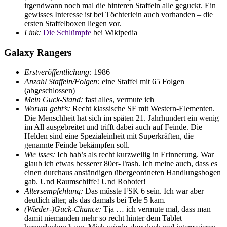
irgendwann noch mal die hinteren Staffeln alle geguckt. Ein
gewisses Interesse ist bei Töchterlein auch vorhanden – die
ersten Staffelboxen liegen vor.
Link:
Die Schlümpfe
bei Wikipedia
Galaxy Rangers
Erstveröffentlichung:
1986
Anzahl Staffeln/Folgen:
eine Staffel mit 65 Folgen
(abgeschlossen)
Mein Guck-Stand:
fast alles, vermute ich
Worum geht’s:
Recht klassische SF mit Western-Elementen.
Die Menschheit hat sich im späten 21. Jahrhundert ein wenig
im All ausgebreitet und trifft dabei auch auf Feinde. Die
Helden sind eine Spezialeinheit mit Superkräften, die
genannte Feinde bekämpfen soll.
Wie isses:
Ich hab’s als recht kurzweilig in Erinnerung. War
glaub ich etwas besserer 80er-Trash. Ich meine auch, dass es
einen durchaus anständigen übergeordneten Handlungsbogen
gab. Und Raumschiffe! Und Roboter!
Altersempfehlung:
Das müsste FSK 6 sein. Ich war aber
deutlich älter, als das damals bei Tele 5 kam.
(Wieder-)Guck-Chance:
Tja … ich vermute mal, dass man
damit niemanden mehr so recht hinter dem Tablet