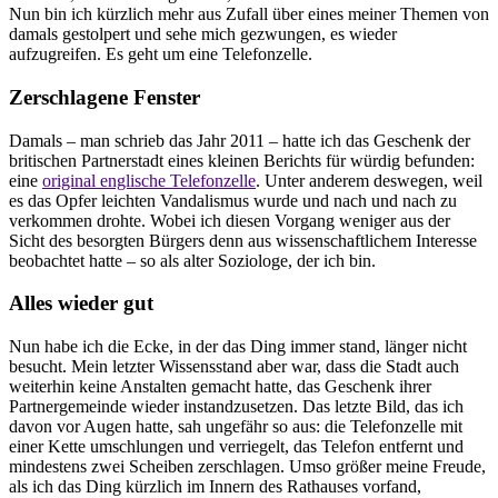
Nun bin ich kürzlich mehr aus Zufall über eines meiner Themen von
damals gestolpert und sehe mich gezwungen, es wieder
aufzugreifen. Es geht um eine Telefonzelle.
Zerschlagene Fenster
Damals – man schrieb das Jahr 2011 – hatte ich das Geschenk der
britischen Partnerstadt eines kleinen Berichts für würdig befunden:
eine
original englische Telefonzelle
. Unter anderem deswegen, weil
es das Opfer leichten Vandalismus wurde und nach und nach zu
verkommen drohte. Wobei ich diesen Vorgang weniger aus der
Sicht des besorgten Bürgers denn aus wissenschaftlichem Interesse
beobachtet hatte – so als alter Soziologe, der ich bin.
Alles wieder gut
Nun habe ich die Ecke, in der das Ding immer stand, länger nicht
besucht. Mein letzter Wissensstand aber war, dass die Stadt auch
weiterhin keine Anstalten gemacht hatte, das Geschenk ihrer
Partnergemeinde wieder instandzusetzen. Das letzte Bild, das ich
davon vor Augen hatte, sah ungefähr so aus: die Telefonzelle mit
einer Kette umschlungen und verriegelt, das Telefon entfernt und
mindestens zwei Scheiben zerschlagen. Umso größer meine Freude,
als ich das Ding kürzlich im Innern des Rathauses vorfand,