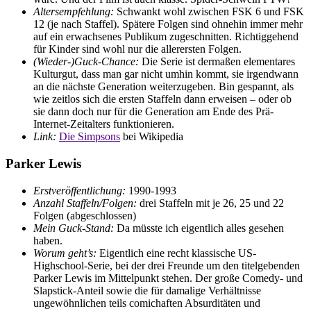
Altersempfehlung:
Schwankt wohl zwischen FSK 6 und FSK
12 (je nach Staffel). Spätere Folgen sind ohnehin immer mehr
auf ein erwachsenes Publikum zugeschnitten. Richtiggehend
für Kinder sind wohl nur die allerersten Folgen.
(Wieder-)Guck-Chance:
Die Serie ist dermaßen elementares
Kulturgut, dass man gar nicht umhin kommt, sie irgendwann
an die nächste Generation weiterzugeben. Bin gespannt, als
wie zeitlos sich die ersten Staffeln dann erweisen – oder ob
sie dann doch nur für die Generation am Ende des Prä-
Internet-Zeitalters funktionieren.
Link:
Die Simpsons
bei Wikipedia
Parker Lewis
Erstveröffentlichung:
1990-1993
Anzahl Staffeln/Folgen:
drei Staffeln mit je 26, 25 und 22
Folgen (abgeschlossen)
Mein Guck-Stand:
Da müsste ich eigentlich alles gesehen
haben.
Worum geht’s:
Eigentlich eine recht klassische US-
Highschool-Serie, bei der drei Freunde um den titelgebenden
Parker Lewis im Mittelpunkt stehen. Der große Comedy- und
Slapstick-Anteil sowie die für damalige Verhältnisse
ungewöhnlichen teils comichaften Absurditäten und