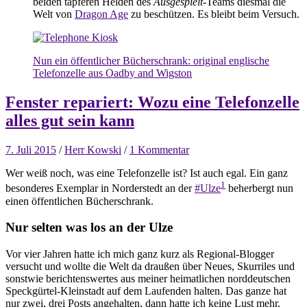
beiden tapferen Helden des
Ausgespielt
-Teams diesmal die
Welt von
Dragon Age‬
zu beschützen. Es bleibt beim Versuch.
Nun ein öffentlicher Bücherschrank: original englische
Telefonzelle aus Oadby and Wigston
Fenster repariert: Wozu eine Telefonzelle
alles gut sein kann
7. Juli 2015
/
Herr Kowski
/
1 Kommentar
Wer weiß noch, was eine Telefonzelle ist? Ist auch egal. Ein ganz
1
besonderes Exemplar in Norderstedt an der
#Ulze
beherbergt nun
einen öffentlichen Bücherschrank.
Nur selten was los an der Ulze
Vor vier Jahren hatte ich mich ganz kurz als Regional-Blogger
versucht und wollte die Welt da draußen über Neues, Skurriles und
sonstwie berichtenswertes aus meiner heimatlichen norddeutschen
Speckgürtel-Kleinstadt auf dem Laufenden halten. Das ganze hat
nur zwei, drei Posts angehalten, dann hatte ich keine Lust mehr.