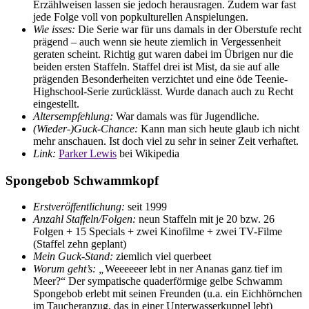
Erzählweisen lassen sie jedoch herausragen. Zudem war fast
jede Folge voll von popkulturellen Anspielungen.
Wie isses:
Die Serie war für uns damals in der Oberstufe recht
prägend – auch wenn sie heute ziemlich in Vergessenheit
geraten scheint. Richtig gut waren dabei im Übrigen nur die
beiden ersten Staffeln. Staffel drei ist Mist, da sie auf alle
prägenden Besonderheiten verzichtet und eine öde Teenie-
Highschool-Serie zurücklässt. Wurde danach auch zu Recht
eingestellt.
Altersempfehlung:
War damals was für Jugendliche.
(Wieder-)Guck-Chance:
Kann man sich heute glaub ich nicht
mehr anschauen. Ist doch viel zu sehr in seiner Zeit verhaftet.
Link:
Parker Lewis
bei Wikipedia
Spongebob Schwammkopf
Erstveröffentlichung:
seit 1999
Anzahl Staffeln/Folgen:
neun Staffeln mit je 20 bzw. 26
Folgen + 15 Specials + zwei Kinofilme + zwei TV-Filme
(Staffel zehn geplant)
Mein Guck-Stand:
ziemlich viel querbeet
Worum geht’s: „
Weeeeeer lebt in ner Ananas ganz tief im
Meer?“ Der sympatische quaderförmige gelbe Schwamm
Spongebob erlebt mit seinen Freunden (u.a. ein Eichhörnchen
im Taucheranzug, das in einer Unterwasserkuppel lebt)