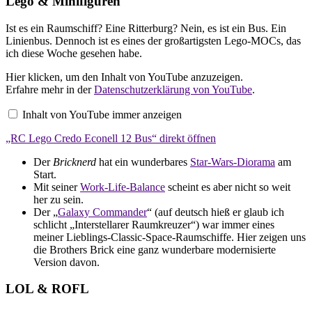
Lego & Minifiguren
Ist es ein Raumschiff? Eine Ritterburg? Nein, es ist ein Bus. Ein
Linienbus. Dennoch ist es eines der großartigsten Lego-MOCs, das
ich diese Woche gesehen habe.
„RC
Hier klicken, um den Inhalt von YouTube anzuzeigen.
Lego
Erfahre mehr in der
Datenschutzerklärung von YouTube
.
Credo
Econell
Inhalt von YouTube immer anzeigen
12
Bus“
„RC Lego Credo Econell 12 Bus“ direkt öffnen
von
YouTube
anzeigen
Der
Bricknerd
hat ein wunderbares
Star-Wars-Diorama
am
Start.
Mit seiner
Work-Life-Balance
scheint es aber nicht so weit
her zu sein.
Der „
Galaxy Commander
“ (auf deutsch hieß er glaub ich
schlicht „Interstellarer Raumkreuzer“) war immer eines
meiner Lieblings-Classic-Space-Raumschiffe. Hier zeigen uns
die Brothers Brick eine ganz wunderbare modernisierte
Version davon.
LOL & ROFL