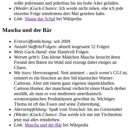
sollte jedermann und jederfrau bis ins hohe Alter gefallen.
(Wieder-)Guck-Chance:
Ich werde nicht ruhen, ehe ich jede
einzelne Folge mindestens drei Mal gesehen habe.
Link:
Shaun das Schaf
bei Wikipedia
Mascha und der Bär
Erstveröffentlichung:
seit 2009
Anzahl Staffeln/Folgen:
aktuell insgesamt 52 Folgen
Mein Guck-Stand:
eine Handvoll Folgen
Worum geht’s:
Das kleine Mädchen Mascha besucht ihren
Freund den Bären im Wald und erzeugt dabei einiges an
Chaos.
Wie isses:
Hervorragend. Nett animiert – auch wenn’s CGI ist,
erinnert es ein bisschen an den Stil klassischer Warner-
Cartoons. Aber mit einem ganz eigenen slapstickhaften
Cartoon-Humor, der manchmal vielleicht einen Hauch derber
ausfällt, als man es von modernen amerikanisch-
westeuropäischen Produktionen gewöhnt ist. Wichtiges
Thema ist oft das Essen und seine Zubereitung.
Altersempfehlung:
Spaß vom Vorschul- bis ins Greisenalter
(Wieder-)Guck-Chance:
Das werde ich mir mit Töchterlein
jetzt mal alles reindrehen.
Link:
Mascha und der Bär
bei Wikipedia