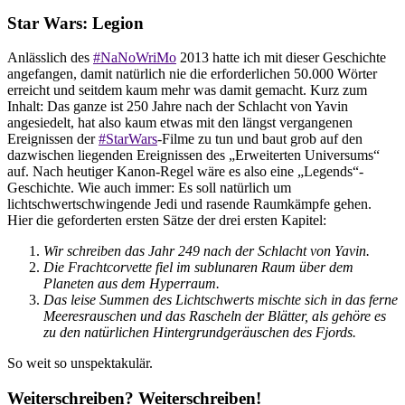
Star Wars: Legion
Anlässlich des
#NaNoWriMo
2013 hatte ich mit dieser Geschichte
angefangen, damit natürlich nie die erforderlichen 50.000 Wörter
erreicht und seitdem kaum mehr was damit gemacht. Kurz zum
Inhalt: Das ganze ist 250 Jahre nach der Schlacht von Yavin
angesiedelt, hat also kaum etwas mit den längst vergangenen
Ereignissen der
#StarWars
-Filme zu tun und baut grob auf den
dazwischen liegenden Ereignissen des „Erweiterten Universums“
auf. Nach heutiger Kanon-Regel wäre es also eine „Legends“-
Geschichte. Wie auch immer: Es soll natürlich um
lichtschwertschwingende Jedi und rasende Raumkämpfe gehen.
Hier die geforderten ersten Sätze der drei ersten Kapitel:
Wir schreiben das Jahr 249 nach der Schlacht von Yavin.
Die Frachtcorvette fiel im sublunaren Raum über dem
Planeten aus dem Hyperraum.
Das leise Summen des Lichtschwerts mischte sich in das ferne
Meeresrauschen und das Rascheln der Blätter, als gehöre es
zu den natürlichen Hintergrundgeräuschen des Fjords.
So weit so unspektakulär.
Weiterschreiben? Weiterschreiben!