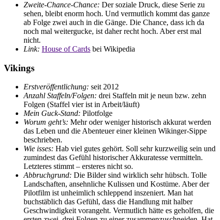
Zweite-Chance-Chance:
Der soziale Druck, diese Serie zu
sehen, bleibt enorm hoch. Und vermutlich kommt das ganze
ab Folge zwei auch in die Gänge. Die Chance, dass ich da
noch mal weitergucke, ist daher recht hoch. Aber erst mal
nicht.
Link:
House of Cards
bei Wikipedia
Vikings
Erstveröffentlichung:
seit 2012
Anzahl Staffeln/Folgen:
drei Staffeln mit je neun bzw. zehn
Folgen (Staffel vier ist in Arbeit/läuft)
Mein Guck-Stand:
Pilotfolge
Worum geht’s:
Mehr oder weniger historisch akkurat werden
das Leben und die Abenteuer einer kleinen Wikinger-Sippe
beschrieben.
Wie isses:
Hab viel gutes gehört. Soll sehr kurzweilig sein und
zumindest das Gefühl historischer Akkuratesse vermitteln.
Letzteres stimmt – ersteres nicht so.
Abbruchgrund:
Die Bilder sind wirklich sehr hübsch. Tolle
Landschaften, ansehnliche Kulissen und Kostüme. Aber der
Pilotfilm ist unheimlich schleppend inszeniert. Man hat
buchstäblich das Gefühl, dass die Handlung mit halber
Geschwindigkeit vorangeht. Vermutlich hätte es geholfen, die
ersten zwei, drei Folgen zu einer zusammenzuschneiden. Hat