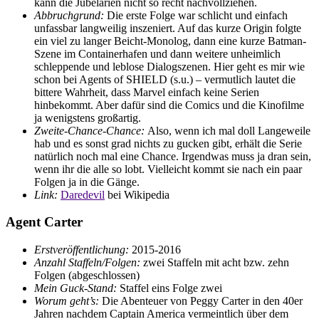
kann die Jubelarien nicht so recht nachvollziehen.
Abbruchgrund:
Die erste Folge war schlicht und einfach
unfassbar langweilig inszeniert. Auf das kurze Origin folgte
ein viel zu langer Beicht-Monolog, dann eine kurze Batman-
Szene im Containerhafen und dann weitere unheimlich
schleppende und leblose Dialogszenen. Hier geht es mir wie
schon bei Agents of SHIELD (s.u.) – vermutlich lautet die
bittere Wahrheit, dass Marvel einfach keine Serien
hinbekommt. Aber dafür sind die Comics und die Kinofilme
ja wenigstens großartig.
Zweite-Chance-Chance:
Also, wenn ich mal doll Langeweile
hab und es sonst grad nichts zu gucken gibt, erhält die Serie
natürlich noch mal eine Chance. Irgendwas muss ja dran sein,
wenn ihr die alle so lobt. Vielleicht kommt sie nach ein paar
Folgen ja in die Gänge.
Link:
Daredevil
bei Wikipedia
Agent Carter
Erstveröffentlichung:
2015-2016
Anzahl Staffeln/Folgen:
zwei Staffeln mit acht bzw. zehn
Folgen (abgeschlossen)
Mein Guck-Stand:
Staffel eins Folge zwei
Worum geht’s:
Die Abenteuer von Peggy Carter in den 40er
Jahren nachdem Captain America vermeintlich über dem