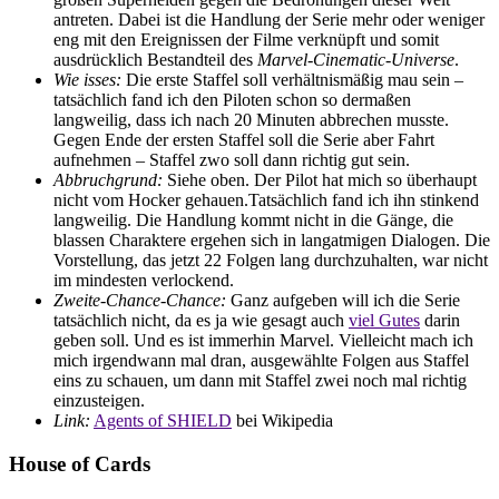
antreten. Dabei ist die Handlung der Serie mehr oder weniger
eng mit den Ereignissen der Filme verknüpft und somit
ausdrücklich Bestandteil des
Marvel-Cinematic-Universe
.
Wie isses:
Die erste Staffel soll verhältnismäßig mau sein –
tatsächlich fand ich den Piloten schon so dermaßen
langweilig, dass ich nach 20 Minuten abbrechen musste.
Gegen Ende der ersten Staffel soll die Serie aber Fahrt
aufnehmen – Staffel zwo soll dann richtig gut sein.
Abbruchgrund:
Siehe oben. Der Pilot hat mich so überhaupt
nicht vom Hocker gehauen.Tatsächlich fand ich ihn stinkend
langweilig. Die Handlung kommt nicht in die Gänge, die
blassen Charaktere ergehen sich in langatmigen Dialogen. Die
Vorstellung, das jetzt 22 Folgen lang durchzuhalten, war nicht
im mindesten verlockend.
Zweite-Chance-Chance:
Ganz aufgeben will ich die Serie
tatsächlich nicht, da es ja wie gesagt auch
viel Gutes
darin
geben soll. Und es ist immerhin Marvel. Vielleicht mach ich
mich irgendwann mal dran, ausgewählte Folgen aus Staffel
eins zu schauen, um dann mit Staffel zwei noch mal richtig
einzusteigen.
Link:
Agents of SHIELD
bei Wikipedia
House of Cards