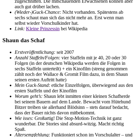
zugeschnitten. Die mitschauenden Erwachsenen können aber
auch gut drüber lachen.
(Wieder-)Guck-Chance:
Nicht vorhanden. Spätestens ab
sechs schaut man sich das nicht mehr an. Erst wenn man
selbst wieder Vorschulkinder hat.
Link:
Kleine Prinzessin
bei Wikipedia
Shaun das Schaf
Erstveröffentlichung:
seit 2007
Anzahl Staffeln/Folgen:
vier Staffeln mit je 40, 20 oder 30
Folgen (in der deutschen Wikipedia werden die Folgen in
sechs Staffeln unterteilt) + ein Kinofilm (streng genommen
zählt noch der Wallace & Gromit Film dazu, in dem Shaun
seinen ersten Auftritt hatte)
Mein Guck-Stand:
etliche Einzelfolgen, überwiegend aus den
ersten Staffeln und der Kinofilm
Worum geht’s:
Shaun lebt inmitten einer kleinen Schafherde
bei seinem Bauern auf dem Lande. Bewacht vom Hütehund
Bitzer treiben sie allerhand Blödsinn – stets darauf bedacht,
dass der Bauer nichts davon mitbekommt.
Wie isses:
Großartig! Die Stop-Motion-Technik ist ganz
wunderbar. Die Stories sind absurd-witzig. Macht richtig
Spaß.
Altersempfehlung:
Funktioniert schon im Vorschulalter – und