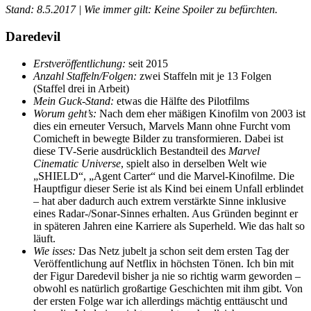
Stand: 8.5.2017 | Wie immer gilt: Keine Spoiler zu befürchten.
Daredevil
Erstveröffentlichung:
seit 2015
Anzahl Staffeln/Folgen:
zwei Staffeln mit je 13 Folgen
(Staffel drei in Arbeit)
Mein Guck-Stand:
etwas die Hälfte des Pilotfilms
Worum geht’s:
Nach dem eher mäßigen Kinofilm von 2003 ist
dies ein erneuter Versuch, Marvels Mann ohne Furcht vom
Comicheft in bewegte Bilder zu transformieren. Dabei ist
diese TV-Serie ausdrücklich Bestandteil des
Marvel
Cinematic Universe
, spielt also in derselben Welt wie
„SHIELD“, „Agent Carter“ und die Marvel-Kinofilme. Die
Hauptfigur dieser Serie ist als Kind bei einem Unfall erblindet
– hat aber dadurch auch extrem verstärkte Sinne inklusive
eines Radar-/Sonar-Sinnes erhalten. Aus Gründen beginnt er
in späteren Jahren eine Karriere als Superheld. Wie das halt so
läuft.
Wie isses:
Das Netz jubelt ja schon seit dem ersten Tag der
Veröffentlichung auf Netflix in höchsten Tönen. Ich bin mit
der Figur Daredevil bisher ja nie so richtig warm geworden –
obwohl es natürlich großartige Geschichten mit ihm gibt. Von
der ersten Folge war ich allerdings mächtig enttäuscht und