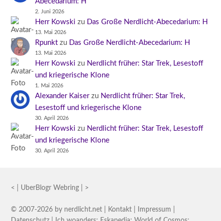
Abecedarium: H
2. Juni 2026
Herr Kowski
zu
Das Große Nerdlicht-Abecedarium: H
13. Mai 2026
Rpunkt
zu
Das Große Nerdlicht-Abecedarium: H
13. Mai 2026
Herr Kowski
zu
Nerdlicht früher: Star Trek, Lesestoff
und kriegerische Klone
1. Mai 2026
Alexander Kaiser
zu
Nerdlicht früher: Star Trek,
Lesestoff und kriegerische Klone
30. April 2026
Herr Kowski
zu
Nerdlicht früher: Star Trek, Lesestoff
und kriegerische Klone
30. April 2026
<
|
UberBlogr Webring
|
>
© 2007-2026 by
nerdlicht.net
|
Kontakt
|
Impressum
|
Datenschutz
| Ich woanders:
Eskapedia
;
World of Cosmos
;