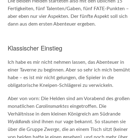
Die beiden Helden starteten also mit den üblichen 15
Fertigkeiten, fünf Talenten/Gaben, fünf FATE-Punkten –
aber eben nur vier Aspekten. Der fünfte Aspekt soll sich
dann aus dem ersten Abenteuer ergeben.
Klassischer Einstieg
Ich habe es mir nicht nehmen lassen, das Abenteuer in
einer Taverne zu beginnen. Aber so sehr ich mich bemüht
habe – es ist mir nicht gelungen, die Spieler in die
obligatorische Kneipen-Schlägerei zu verwickeln.
Aber von vorn: Die Helden sind am Vorabend des großen
monatlichen
Carolinsmarktes
eingetroffen. Die
Verhältnisse in dem kleinen Königreich am Südrande
Wyddlands
sind ihnen nur vage bekannt. So staunen sie
über die Gruppe
Zwerge
, die an einem Tisch sitzt (keiner
von beiden hatte je einen gesehen), und noch mehr über