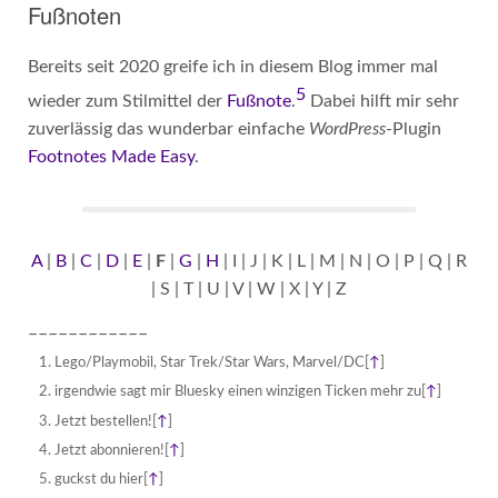
Fußnoten
Bereits seit 2020 greife ich in diesem Blog immer mal
5
wieder zum Stilmittel der
Fußnote
.
Dabei hilft mir sehr
zuverlässig das wunderbar einfache
WordPress
-Plugin
Footnotes Made Easy
.
A
|
B
|
C
|
D
|
E
|
F
|
G
|
H
| I | J | K | L | M | N | O | P | Q | R
| S | T | U | V | W | X | Y | Z
––––––––––––
Lego/Playmobil, Star Trek/Star Wars, Marvel/DC
[
↑
]
irgendwie sagt mir Bluesky einen winzigen Ticken mehr zu
[
↑
]
Jetzt bestellen!
[
↑
]
Jetzt abonnieren!
[
↑
]
guckst du hier
[
↑
]