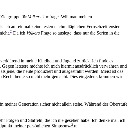
n Zielgruppe für
Volkers
Umfrage. Will man meinen.
ls ich auf einmal keine festen nachmittäglichen Fernsehzeitfenster
2
nicht.
Da ich
Volkers
Frage so auslege, dass nur die Serien in die
verklärend in meine Kindheit und Jugend zurück. Ich finde es
ägt. Gegen letztere möchte ich mich hiermit ausdrücklich verwahren und
ls jene, die heute produziert und ausgestrahlt werden. Meist ist das
en zu Recht heute so nicht mehr gemacht. Dies eingedenk kommen wir
in meiner Generation sicher nicht allein stehe. Während der Oberstufe
r Folgen und Staffeln, die ich nie gesehen habe. Ich denke mal, ich
Endpunkt meiner persönlichen Simpsons-Ära.