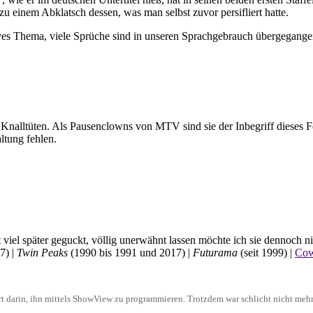
h zu einem Abklatsch dessen, was man selbst zuvor persifliert hatte.
ives Thema, viele Sprüche sind in unseren Sprachgebrauch übergegange
en Knalltüten. Als Pausenclowns von MTV sind sie der Inbegriff dieses
ltung fehlen.
 viel später geguckt, völlig unerwähnt lassen möchte ich sie dennoch ni
7) |
Twin Peaks
(1990 bis 1991 und 2017) |
Futurama
(seit 1999) |
Cow
iert darin, ihn mittels ShowView zu programmieren. Trotzdem war schlicht nicht meh