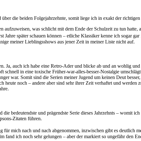
über die beiden Folgejahrzehnte, somit liege ich in exakt der richtige
en aufzuweisen, was schlicht mit dem Ende der Schulzeit zu tun hatte, a
rst Jahre später schauen können – etliche Klassiker kenne ich sogar gar 
ige meiner Lieblingsshows aus jener Zeit in meiner Liste nicht auf.
. Ja, auch ich habe eine Retro-Ader und blicke ab und an wohlig und 
n oft schnell in eine toxische Früher-war-alles-besser-Nostalgie umschl
ünger war. Somit sind die Serien meiner Jugend um keinen Deut besser, a
auch heute noch – andere aber sind sehr ihrer Zeit verhaftet und werd
ahre.
d die bedeutendste und prägendste Serie dieses Jahrzehnts – womit ich 
psons-Zitaten führen.
ng für mich nach und nach abgenommen, inzwischen gibt es deutlich meh
film fand ich noch sehr gelungen – aber der markiert so ungefähr den 