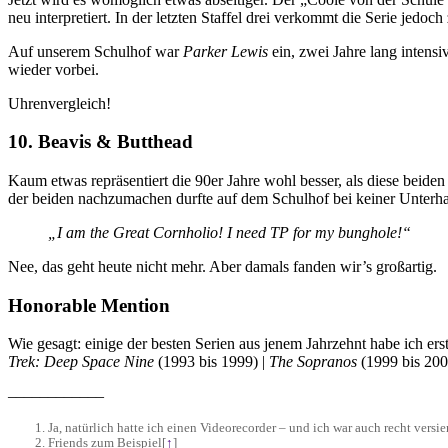
neu interpretiert. In der letzten Staffel drei verkommt die Serie jedoc
Auf unserem Schulhof war
Parker Lewis
ein, zwei Jahre lang intens
wieder vorbei.
Uhrenvergleich!
10. Beavis & Butthead
Kaum etwas repräsentiert die 90er Jahre wohl besser, als diese beid
der beiden nachzumachen durfte auf dem Schulhof bei keiner Unterha
„I am the Great Cornholio! I need TP for my bunghole!“
Nee, das geht heute nicht mehr. Aber damals fanden wir’s großartig.
Honorable Mention
Wie gesagt: einige der besten Serien aus jenem Jahrzehnt habe ich erst
Trek: Deep Space Nine
(1993 bis 1999) |
The Sopranos
(1999 bis 200
––––––––––––
Ja, natürlich hatte ich einen Videorecorder – und ich war auch recht vers
Friends zum Beispiel
[
↑
]