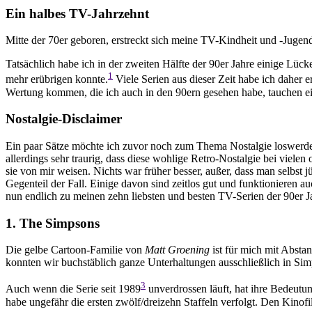
Ein halbes TV-Jahrzehnt
Mitte der 70er geboren, erstreckt sich meine TV-Kindheit und -Jugend 
Tatsächlich habe ich in der zweiten Hälfte der 90er Jahre einige Lück
1
mehr erübrigen konnte.
Viele Serien aus dieser Zeit habe ich daher e
Wertung kommen, die ich auch in den 90ern gesehen habe, tauchen ein
Nostalgie-Disclaimer
Ein paar Sätze möchte ich zuvor noch zum Thema Nostalgie loswerden
allerdings sehr traurig, dass diese wohlige Retro-Nostalgie bei viele
sie von mir weisen. Nichts war früher besser, außer, dass man selbst j
Gegenteil der Fall. Einige davon sind zeitlos gut und funktionieren 
nun endlich zu meinen zehn liebsten und besten TV-Serien der 90er J
1. The Simpsons
Die gelbe Cartoon-Familie von
Matt Groening
ist für mich mit Abstan
konnten wir buchstäblich ganze Unterhaltungen ausschließlich in Sim
3
Auch wenn die Serie seit 1989
unverdrossen läuft, hat ihre Bedeutu
habe ungefähr die ersten zwölf/dreizehn Staffeln verfolgt. Den Kino