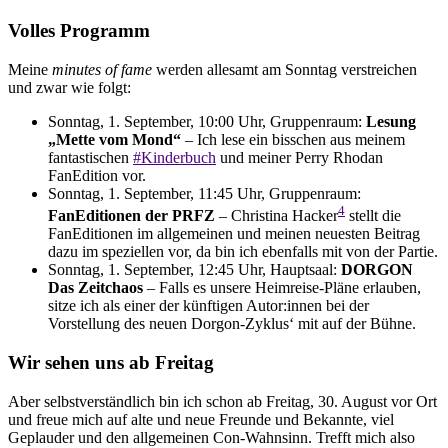
Volles Programm
Meine
minutes of fame
werden allesamt am Sonntag verstreichen
und zwar wie folgt:
Sonntag, 1. September, 10:00 Uhr, Gruppenraum:
Lesung
„Mette vom Mond“
– Ich lese ein bisschen aus meinem
fantastischen
#Kinderbuch
und meiner Perry Rhodan
FanEdition vor.
Sonntag, 1. September, 11:45 Uhr, Gruppenraum:
4
FanEditionen der PRFZ
– Christina Hacker
stellt die
FanEditionen im allgemeinen und meinen neuesten Beitrag
dazu im speziellen vor, da bin ich ebenfalls mit von der Partie.
Sonntag, 1. September, 12:45 Uhr, Hauptsaal:
DORGON
Das Zeitchaos
– Falls es unsere Heimreise-Pläne erlauben,
sitze ich als einer der künftigen Autor:innen bei der
Vorstellung des neuen Dorgon-Zyklus‘ mit auf der Bühne.
Wir sehen uns ab Freitag
Aber selbstverständlich bin ich schon ab Freitag, 30. August vor Ort
und freue mich auf alte und neue Freunde und Bekannte, viel
Geplauder und den allgemeinen Con-Wahnsinn. Trefft mich also