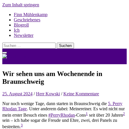
Zum Inhalt springen
Finn Mühlenkamp
Geschriebenes
Blogroll
Ich
Newsletter
Suchen
nach:
nerdlicht.net
Wir sehen uns am Wochenende in
Braunschweig
25. August 2024
/
Herr Kowski
/
Keine Kommentare
Nur noch wenige Tage, dann starten in Braunschweig die
5. Perry
Rhodan Tage
. Unter anderem dabei: Meinereiner. Es wird nicht nur
1
2
mein erster Besuch eines
#PerryRhodan
-Cons
seit über 20 Jahren
sein – ich habe sogar die Freude und Ehre, zwei, drei Panels zu
3
bestreiten.