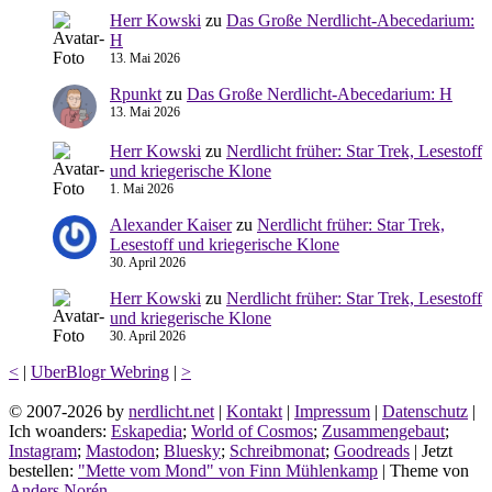
Herr Kowski
zu
Das Große Nerdlicht-Abecedarium:
H
13. Mai 2026
Rpunkt
zu
Das Große Nerdlicht-Abecedarium: H
13. Mai 2026
Herr Kowski
zu
Nerdlicht früher: Star Trek, Lesestoff
und kriegerische Klone
1. Mai 2026
Alexander Kaiser
zu
Nerdlicht früher: Star Trek,
Lesestoff und kriegerische Klone
30. April 2026
Herr Kowski
zu
Nerdlicht früher: Star Trek, Lesestoff
und kriegerische Klone
30. April 2026
<
|
UberBlogr Webring
|
>
© 2007-2026 by
nerdlicht.net
|
Kontakt
|
Impressum
|
Datenschutz
|
Ich woanders:
Eskapedia
;
World of Cosmos
;
Zusammengebaut
;
Instagram
;
Mastodon
;
Bluesky
;
Schreibmonat
;
Goodreads
| Jetzt
bestellen:
"Mette vom Mond" von Finn Mühlenkamp
| Theme von
Anders Norén