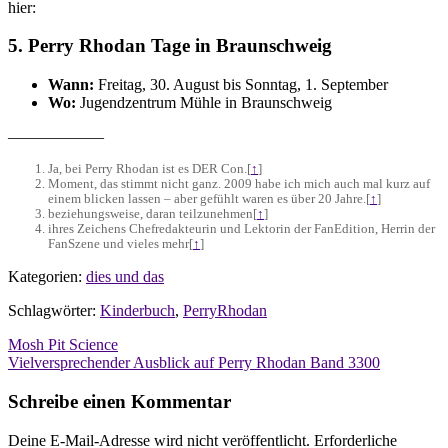
hier:
5. Perry Rhodan Tage in Braunschweig
Wann:
Freitag, 30. August bis Sonntag, 1. September
Wo:
Jugendzentrum Mühle in Braunschweig
––––––––––––
Ja, bei Perry Rhodan ist es DER Con.
[
↑
]
Moment, das stimmt nicht ganz. 2009 habe ich mich auch mal kurz auf
einem blicken lassen – aber gefühlt waren es über 20 Jahre.
[
↑
]
beziehungsweise, daran teilzunehmen
[
↑
]
ihres Zeichens Chefredakteurin und Lektorin der FanEdition, Herrin der
FanSzene und vieles mehr
[
↑
]
Kategorien:
dies und das
Schlagwörter:
Kinderbuch
,
PerryRhodan
Beitragsnavigation
Mosh Pit Science
Vielversprechender Ausblick auf Perry Rhodan Band 3300
Schreibe einen Kommentar
Deine E-Mail-Adresse wird nicht veröffentlicht.
Erforderliche