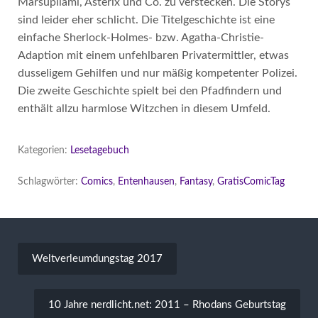
Marsupilami, Asterix und Co. zu verstecken. Die Storys
sind leider eher schlicht. Die Titelgeschichte ist eine
einfache Sherlock-Holmes- bzw. Agatha-Christie-
Adaption mit einem unfehlbaren Privatermittler, etwas
dusseligem Gehilfen und nur mäßig kompetenter Polizei.
Die zweite Geschichte spielt bei den Pfadfindern und
enthält allzu harmlose Witzchen in diesem Umfeld.
Kategorien:
Lesetagebuch
Schlagwörter:
Comics
,
Entenhausen
,
Fantasy
,
GratisComicTag
Beitragsnavigation
Weltverleumdungstag 2017
10 Jahre nerdlicht.net: 2011 – Rhodans Geburtstag