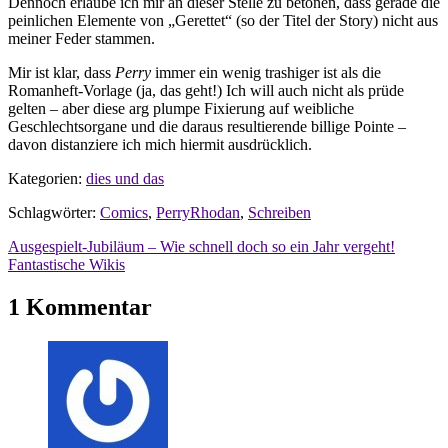
Dennoch erlaube ich mir an dieser Stelle zu betonen, dass gerade die
peinlichen Elemente von „Gerettet“ (so der Titel der Story) nicht aus
meiner Feder stammen.
Mir ist klar, dass
Perry
immer ein wenig trashiger ist als die
Romanheft-Vorlage (ja, das geht!) Ich will auch nicht als prüde
gelten – aber diese arg plumpe Fixierung auf weibliche
Geschlechtsorgane und die daraus resultierende billige Pointe –
davon distanziere ich mich hiermit ausdrücklich.
Kategorien:
dies und das
Schlagwörter:
Comics
,
PerryRhodan
,
Schreiben
Beitragsnavigation
Ausgespielt-Jubiläum – Wie schnell doch so ein Jahr vergeht!
Fantastische Wikis
1 Kommentar