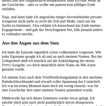
diesen und den
Alligatorfarm
-Redakteuren feilte ich eine Weile an
der Geschichte – aber es wollte mir partout kein pfiffiges Ende
einfallen.
Naja, und dann hatte ich angesichts einiger bevorstehender privater
Ereignisse nicht mehr so recht die Zeit und Muße, mich um die
Sache zu kümmern. Also erklärte ich kurzerhand das Ende meines
Engagements – und gab das Storyfragment frei, falls jemand anders
es vollenden mochte.
Aus den Augen aus dem Sinn
Ich hatte die Episode eigentlich schon vollkommen vergessen. Wie
jeder Egomane google ich ab und an nach meinem Namen. Bei der
Gelegenheit stieß ich kürzlich auf die Ankündigung der neuen
Perry
-Ausgabe, wo doch tatsächlich mein Name als Mit-Autor
genannt wurde.
Ich stürmte kurz nach dem Veröffentlichungsdatum in den nächsten
Bahnhofsbuchhandel und erwarb voller Spannung das Comicheft.
Ich war im ersten Moment dann doch ein wenig entsetzt, was für
eine Geschichte dort unter meinem Namen präsentiert wurde.
Mittlerweile hat sich dieses Entsetzen wieder etwas gelegt. Ich
möchte mich jetzt auch nicht ausdrücklich davon distanzieren.