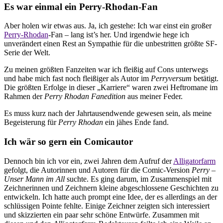
Es war einmal ein Perry-Rhodan-Fan
Aber holen wir etwas aus. Ja, ich gestehe: Ich war einst ein großer
Perry-Rhodan
-Fan – lang ist’s her. Und irgendwie hege ich
unverändert einen Rest an Sympathie für die unbestritten größte SF-
Serie der Welt.
Zu meinen größten Fanzeiten war ich fleißig auf Cons unterwegs
und habe mich fast noch fleißiger als Autor im
Perryversum
betätigt.
Die größten Erfolge in dieser „Karriere“ waren zwei Heftromane im
Rahmen der
Perry Rhodan Fanedition
aus meiner Feder.
Es muss kurz nach der Jahrtausendwende gewesen sein, als meine
Begeisterung für
Perry Rhodan
ein jähes Ende fand.
Ich wär so gern ein Comicautor
Dennoch bin ich vor ein, zwei Jahren dem Aufruf der
Alligatorfarm
gefolgt, die Autorinnen und Autoren für die Comic-Version
Perry –
Unser Mann im All
suchte. Es ging darum, im Zusammenspiel mit
Zeichnerinnen und Zeichnern kleine abgeschlossene Geschichten zu
entwickeln. Ich hatte auch prompt eine Idee, der es allerdings an der
schlüssigen Pointe fehlte. Einige Zeichner zeigten sich interessiert
und skizzierten ein paar sehr schöne Entwürfe. Zusammen mit