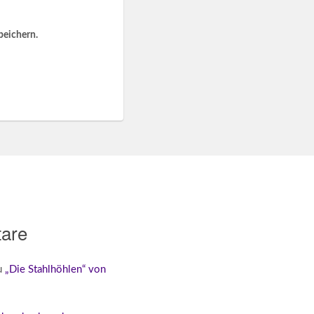
peichern.
are
u
„Die Stahlhöhlen“ von