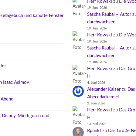
Herr Kowski
zu
Die Woc
19. Juni 2026
Sascha Raubal – Autor
z
Lesetagebuch und kaputte Fenster
durchwachsen
19. Juni 2026
Herr Kowski
zu
Die Woc
19. Juni 2026
Sascha Raubal – Autor
z
durchwachsen
19. Juni 2026
ter
Herr Kowski
zu
Das Gro
H
n Isaac Asimov
4. Juni 2026
Alexander Kaiser
zu
Das
Abecedarium: H
r Abend
2. Juni 2026
Herr Kowski
zu
Das Gro
n, Disney-Minifiguren und
H
13. Mai 2026
Rpunkt
zu
Das Große Ne