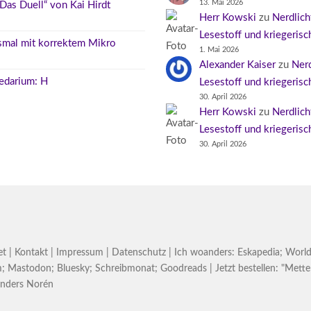
13. Mai 2026
as Duell“ von Kai Hirdt
Herr Kowski
zu
Nerdlicht
Lesestoff und kriegeris
esmal mit korrektem Mikro
1. Mai 2026
Alexander Kaiser
zu
Nerd
edarium: H
Lesestoff und kriegeris
30. April 2026
Herr Kowski
zu
Nerdlicht
Lesestoff und kriegeris
30. April 2026
et
|
Kontakt
|
Impressum
|
Datenschutz
| Ich woanders:
Eskapedia
;
World
m
;
Mastodon
;
Bluesky
;
Schreibmonat
;
Goodreads
| Jetzt bestellen:
"Mette
nders Norén