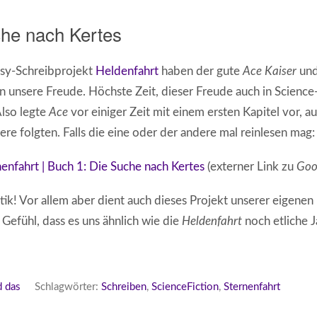
che nach Kertes
sy-Schreibprojekt
Heldenfahrt
haben der gute
Ace Kaiser
und
en unsere Freude. Höchste Zeit, dieser Freude auch in Scienc
lso legte
Ace
vor einiger Zeit mit einem ersten Kapitel vor, au
re folgten. Falls die eine oder der andere mal reinlesen mag:
enfahrt | Buch 1: Die Suche nach Kertes
(externer Link zu
Goo
ritik! Vor allem aber dient auch dieses Projekt unserer eigen
 Gefühl, dass es uns ähnlich wie die
Heldenfahrt
noch etliche 
d das
Schlagwörter:
Schreiben
,
ScienceFiction
,
Sternenfahrt