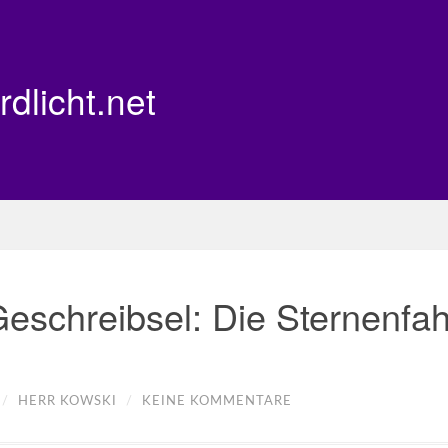
rdlicht.net
eschreibsel: Die Sternenfah
/
HERR KOWSKI
/
KEINE KOMMENTARE