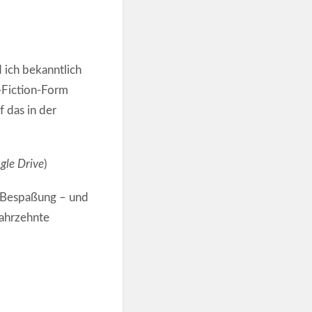
 ich bekanntlich
e-Fiction-Form
f das in der
gle Drive
)
en Bespaßung – und
Jahrzehnte