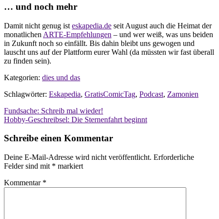
… und noch mehr
Damit nicht genug ist
eskapedia.de
seit August auch die Heimat der
monatlichen
ARTE-Empfehlungen
– und wer weiß, was uns beiden
in Zukunft noch so einfällt. Bis dahin bleibt uns gewogen und
lauscht uns auf der Plattform eurer Wahl (da müssten wir fast überall
zu finden sein).
Kategorien:
dies und das
Schlagwörter:
Eskapedia
,
GratisComicTag
,
Podcast
,
Zamonien
Beitragsnavigation
Fundsache: Schreib mal wieder!
Hobby-Geschreibsel: Die Sternenfahrt beginnt
Schreibe einen Kommentar
Deine E-Mail-Adresse wird nicht veröffentlicht.
Erforderliche
Felder sind mit
*
markiert
Kommentar
*