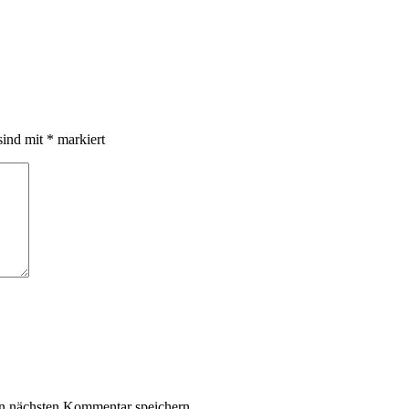
sind mit
*
markiert
n nächsten Kommentar speichern.