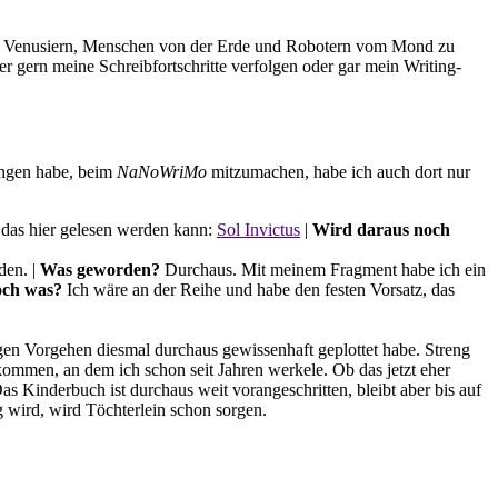
rn, Venusiern, Menschen von der Erde und Robotern vom Mond zu
Wer gern meine Schreibfortschritte verfolgen oder gar mein Writing-
angen habe, beim
NaNoWriMo
mitzumachen, habe ich auch dort nur
 das hier gelesen werden kann:
Sol Invictus
|
Wird daraus noch
den. |
Was geworden?
Durchaus. Mit meinem Fragment habe ich ein
och was?
Ich wäre an der Reihe und habe den festen Vorsatz, das
gen Vorgehen diesmal durchaus gewissenhaft geplottet habe. Streng
mmen, an dem ich schon seit Jahren werkele. Ob das jetzt eher
as Kinderbuch ist durchaus weit vorangeschritten, bleibt aber bis auf
g wird, wird Töchterlein schon sorgen.