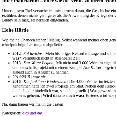
Inter Planetarum – oder wie die Venus zu ihrem Mo
Unter diesem Titel versuche ich mich erneut daran, die Geschichte
erzählen, denen nichts geringeres als die Abwendung des Kriegs der
Buddy sein mag, sei herzlich eingeladen.
Hohe Hürde
Wie meine Chancen stehen? Mäßig. Selbst während meiner oben genann
mittelprächtige Leistungen abgeliefert.
2012
|
Sol Invictus
| Mein bisheriger Rekord mit sage und schre
was?
Vermutlich nicht in absehbarer Zeit.
2013
|
Star Wars: Legion
| Mit nicht mal 3.000 Wörtern eigentl
Gemeinschaftsprojekt mit meinem Kumpel
Ace Kaiser
losgetre
alsbald auch in Angriff zu nehmen.
2014/2015 | war nix
2016
|
Konjunktion / Kinderbuch
| Die 4.000 Wörter im letzten
genommen hatte ich zwei Projekte am Start. Neben dem Retro-
dienlich oder hinderlich war, sei dahingestellt. |
Was geworden
weiteres geheim. |
Wird daraus noch was?
Ersteres wird wie 
Na, dann hauen wir mal in die Tasten!
Kategorien:
dies und das