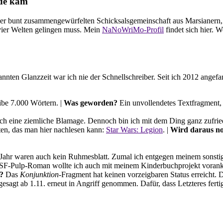
nde kam
 einer bunt zusammengewürfelten Schicksalsgemeinschaft aus Marsiane
 vier Welten gelingen muss. Mein
NaNoWriMo-Profil
findet sich hier. 
ten Glanzzeit war ich nie der Schnellschreiber. Seit ich 2012 angef
ibe 7.000 Wörtern. |
Was geworden?
Ein unvollendetes Textfragment,
ich eine ziemliche Blamage. Dennoch bin ich mit dem Ding ganz zufrie
ten, das man hier nachlesen kann:
Star Wars: Legion
. |
Wird daraus n
 Jahr waren auch kein Ruhmesblatt. Zumal ich entgegen meinem sonsti
SF-Pulp-Roman wollte ich auch mit meinem Kinderbuchprojekt voranko
?
Das
Konjunktion
-Fragment hat keinen vorzeigbaren Status erreicht. D
gesagt ab 1.11. erneut in Angriff genommen. Dafür, dass Letzteres ferti