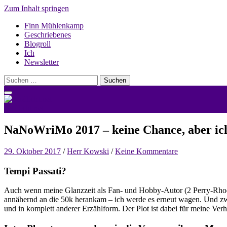
Zum Inhalt springen
Finn Mühlenkamp
Geschriebenes
Blogroll
Ich
Newsletter
Suchen
nach:
nerdlicht.net
NaNoWriMo 2017 – keine Chance, aber ich
29. Oktober 2017
/
Herr Kowski
/
Keine Kommentare
Tempi Passati?
Auch wenn meine Glanzzeit als Fan- und Hobby-Autor (2 Perry-Rhod
annähernd an die 50k herankam – ich werde es erneut wagen. Und zwa
und in komplett anderer Erzählform. Der Plot ist dabei für meine Ver