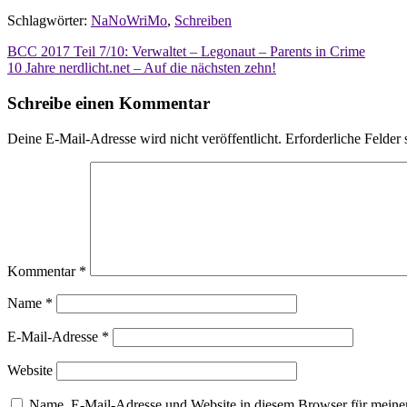
Schlagwörter:
NaNoWriMo
,
Schreiben
Beitragsnavigation
BCC 2017 Teil 7/10: Verwaltet – Legonaut – Parents in Crime
10 Jahre nerdlicht.net – Auf die nächsten zehn!
Schreibe einen Kommentar
Deine E-Mail-Adresse wird nicht veröffentlicht.
Erforderliche Felder 
Kommentar
*
Name
*
E-Mail-Adresse
*
Website
Name, E-Mail-Adresse und Website in diesem Browser für meine