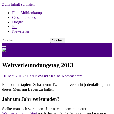
Zum Inhalt springen
Finn Mühlenkamp
Geschriebenes
Blogroll
Ich
Newsletter
Suchen
nach:
nerdlicht.net
Weltverleumdungstag 2013
10. Mai 2013
/
Herr Kowski
/
Keine Kommentare
Eine kleine tapfere Schaar von Twitterern versucht jedenfalls gerade
dieses Mem am Leben zu halten.
Jahr um Jahr verleumden?
Stellte man sich vor einem Jahr nach einem munteren
Weltverleumdungstag
noch die bange Frage, ob er – und wenn ja in