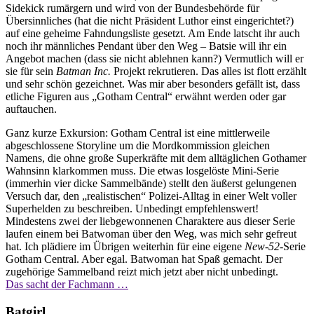
Sidekick rumärgern und wird von der Bundesbehörde für
Übersinnliches (hat die nicht Präsident Luthor einst eingerichtet?)
auf eine geheime Fahndungsliste gesetzt. Am Ende latscht ihr auch
noch ihr männliches Pendant über den Weg – Batsie will ihr ein
Angebot machen (dass sie nicht ablehnen kann?) Vermutlich will er
sie für sein
Batman Inc.
Projekt rekrutieren. Das alles ist flott erzählt
und sehr schön gezeichnet. Was mir aber besonders gefällt ist, dass
etliche Figuren aus „Gotham Central“ erwähnt werden oder gar
auftauchen.
Ganz kurze Exkursion: Gotham Central ist eine mittlerweile
abgeschlossene Storyline um die Mordkommission gleichen
Namens, die ohne große Superkräfte mit dem alltäglichen Gothamer
Wahnsinn klarkommen muss. Die etwas losgelöste Mini-Serie
(immerhin vier dicke Sammelbände) stellt den äußerst gelungenen
Versuch dar, den „realistischen“ Polizei-Alltag in einer Welt voller
Superhelden zu beschreiben. Unbedingt empfehlenswert!
Mindestens zwei der liebgewonnenen Charaktere aus dieser Serie
laufen einem bei Batwoman über den Weg, was mich sehr gefreut
hat. Ich plädiere im Übrigen weiterhin für eine eigene
New-52
-Serie
Gotham Central. Aber egal. Batwoman hat Spaß gemacht. Der
zugehörige Sammelband reizt mich jetzt aber nicht unbedingt.
Das sacht der Fachmann …
Batgirl