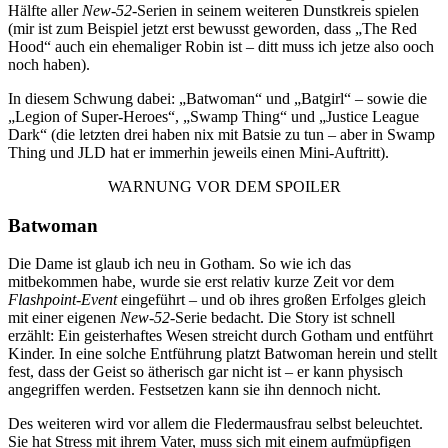
Hälfte aller
New-52
-Serien in seinem weiteren Dunstkreis spielen
(mir ist zum Beispiel jetzt erst bewusst geworden, dass „The Red
Hood“ auch ein ehemaliger Robin ist – ditt muss ich jetze also ooch
noch haben).
In diesem Schwung dabei: „Batwoman“ und „Batgirl“ – sowie die
„Legion of Super-Heroes“, „Swamp Thing“ und „Justice League
Dark“ (die letzten drei haben nix mit Batsie zu tun – aber in Swamp
Thing und JLD hat er immerhin jeweils einen Mini-Auftritt).
WARNUNG VOR DEM SPOILER
Batwoman
Die Dame ist glaub ich neu in Gotham. So wie ich das
mitbekommen habe, wurde sie erst relativ kurze Zeit vor dem
Flashpoint-Event
eingeführt – und ob ihres großen Erfolges gleich
mit einer eigenen
New-52
-Serie bedacht. Die Story ist schnell
erzählt: Ein geisterhaftes Wesen streicht durch Gotham und entführt
Kinder. In eine solche Entführung platzt Batwoman herein und stellt
fest, dass der Geist so ätherisch gar nicht ist – er kann physisch
angegriffen werden. Festsetzen kann sie ihn dennoch nicht.
Des weiteren wird vor allem die Fledermausfrau selbst beleuchtet.
Sie hat Stress mit ihrem Vater, muss sich mit einem aufmüpfigen