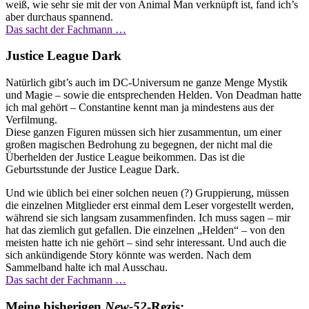
weiß, wie sehr sie mit der von Animal Man verknüpft ist, fand ich’s
aber durchaus spannend.
Das sacht der Fachmann …
Justice League Dark
Natürlich gibt’s auch im DC-Universum ne ganze Menge Mystik
und Magie – sowie die entsprechenden Helden. Von Deadman hatte
ich mal gehört – Constantine kennt man ja mindestens aus der
Verfilmung.
Diese ganzen Figuren müssen sich hier zusammentun, um einer
großen magischen Bedrohung zu begegnen, der nicht mal die
Überhelden der Justice League beikommen. Das ist die
Geburtsstunde der Justice League Dark.
Und wie üblich bei einer solchen neuen (?) Gruppierung, müssen
die einzelnen Mitglieder erst einmal dem Leser vorgestellt werden,
während sie sich langsam zusammenfinden. Ich muss sagen – mir
hat das ziemlich gut gefallen. Die einzelnen „Helden“ – von den
meisten hatte ich nie gehört – sind sehr interessant. Und auch die
sich ankündigende Story könnte was werden. Nach dem
Sammelband halte ich mal Ausschau.
Das sacht der Fachmann …
Meine bisherigen
New-52
-Rezis: