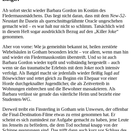
Ab sofort steckt wieder Barbara Gordon im Kostüm des
Fledermausmädchens. Das liegt nicht daran, dass mit dem
New-52
-
Neustart ihr Dasein als querschnittsgelähmte Oracle ungeschehen
gemacht wird – es war halt nur nicht so schlimm. Tatsächlich wird
in diesem Heft sogar ausdrücklich Bezug auf den „Killer Joke“
genommen.
Aber von vorne: Wie ja gemeinhin bekannt ist, heilen zerstörte
Wirbelsäulen in Gotham besonders leicht – vor allem, wenn man hin
und wieder ein Fledermauskostüm überstreift. Und so ist auch
Barbara Gordon wieder topfit und vollständig hergestellt – auch
wenn sie das traumatische Erlebnis mit dem Joker noch intensiv
verfolgt. Als Batgirl macht sie jedenfalls wieder fleißig Jagd auf
Bösewichter und rettet gleich zu Beginn ein Ehepaar vor einer
Horde durchgeknallter Jugendlicher, die als Zeitvertreib in
Wohnungen einbrechen und die Bewohner massakrieren. Als
Barbara verlässt sie gerade das väterliche Heim und bezieht eine
Studenten-WG.
Derweil treibt ein Finsterling in Gotham sein Unwesen, der offenbar
die Final-Destination-Filme etwas zu ernst genommen hat. Er
scheint es sich zumindest zur Aufgabe gemacht zu haben, jene Leute
ins Jenseits zu befördern, die dem Tod nochmal knapp von der
Schippe gesprungen sind. Das trifft dann auch kurz vor Schluss des