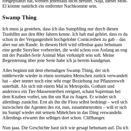
fortgepflanzt hat, werden jedenfalls nicht berührt. Naja, dieser Mon-
El könnte natürlich ein entfernter Nachkomme sein.
Swamp Thing
Ich muss ja gestehen, dass ich das Sumpfding nur durch diesen
Trashfilm aus den 80er Jahren kenne. Ich hab mal gehört, dass es da
schon in der Vergangenheit hochgelobte Comicreihen zu gab – das
aber nur am Rande. In diesem Heft wird offenbar ganz behutsam
eine große Storyline vorbereitet, die wohl schon von Anfang an eng
mit der Parallel-Serie Animal Man verknüpft sein soll. Meine
Begeisterung über jene Serie habe ich ja bereits kundgetan.
Alles beginnt mit dem ehemaligen Swamp Thing, der sich
mittlerweile wieder in einen normalen Menschen zurück verwandelt
hat – aber immer noch eine sehr enge Beziehung zur Pflanzenwelt
unterhält. Als sich mit einem Mal in Metropolis, Gotham und
anderswo ein Tier-Massensterben ereignet, schaut Superman bei
dem Knaben vorbei, um ihn um Rat zu fragen. Er windet sich
allerdings zunächst. Erst als ihn die Flora selbst bedrängt – weil sich
inzwischen die Agenten des
rot
, nun, zusammenrotten – will er sich
im Sumpf wieder mit seinem Mittelchen in das Ding verwandeln.
Allerdings erwartet ihn selbiges dort schon. Cliffhanger.
Nun jaaa. Die Geschichte baut sich wie gesagt behutsam auf. Da ich