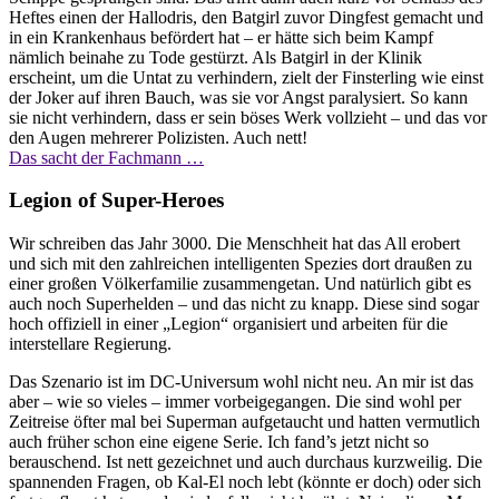
Heftes einen der Hallodris, den Batgirl zuvor Dingfest gemacht und
in ein Krankenhaus befördert hat – er hätte sich beim Kampf
nämlich beinahe zu Tode gestürzt. Als Batgirl in der Klinik
erscheint, um die Untat zu verhindern, zielt der Finsterling wie einst
der Joker auf ihren Bauch, was sie vor Angst paralysiert. So kann
sie nicht verhindern, dass er sein böses Werk vollzieht – und das vor
den Augen mehrerer Polizisten. Auch nett!
Das sacht der Fachmann …
Legion of Super-Heroes
Wir schreiben das Jahr 3000. Die Menschheit hat das All erobert
und sich mit den zahlreichen intelligenten Spezies dort draußen zu
einer großen Völkerfamilie zusammengetan. Und natürlich gibt es
auch noch Superhelden – und das nicht zu knapp. Diese sind sogar
hoch offiziell in einer „Legion“ organisiert und arbeiten für die
interstellare Regierung.
Das Szenario ist im DC-Universum wohl nicht neu. An mir ist das
aber – wie so vieles – immer vorbeigegangen. Die sind wohl per
Zeitreise öfter mal bei Superman aufgetaucht und hatten vermutlich
auch früher schon eine eigene Serie. Ich fand’s jetzt nicht so
berauschend. Ist nett gezeichnet und auch durchaus kurzweilig. Die
spannenden Fragen, ob Kal-El noch lebt (könnte er doch) oder sich