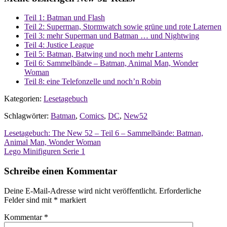
Teil 1: Batman und Flash
Teil 2: Superman, Stormwatch sowie grüne und rote Laternen
Teil 3: mehr Superman und Batman … und Nightwing
Teil 4: Justice League
Teil 5: Batman, Batwing und noch mehr Lanterns
Teil 6: Sammelbände – Batman, Animal Man, Wonder
Woman
Teil 8: eine Telefonzelle und noch’n Robin
Kategorien:
Lesetagebuch
Schlagwörter:
Batman
,
Comics
,
DC
,
New52
Beitragsnavigation
Lesetagebuch: The New 52 – Teil 6 – Sammelbände: Batman,
Animal Man, Wonder Woman
Lego Minifiguren Serie 1
Schreibe einen Kommentar
Deine E-Mail-Adresse wird nicht veröffentlicht.
Erforderliche
Felder sind mit
*
markiert
Kommentar
*