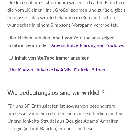
Die Idee dahinter ist ohnehin wesentlich älter. Filmchen,
die vom „Kleinen“ ins „Große“ zoomen und zurück, gibt’s
en masse – das wurde bekanntermaßen auch schon
wunderbar in einem Simpsons-Vorspann verarbeitet.
„The
Hier klicken, um den Inhalt von YouTube anzuzeigen.
Known
Erfahre mehr in der
Datenschutzerklärung von YouTube
.
Universe
by
AMNH“
Inhalt von YouTube immer anzeigen
von
YouTube
anzeigen
„The Known Universe by AMNH“ direkt öffnen
Wie bedeutungslos sind wir wirklich?
Für uns SF-Enthusiasten ist sowas von besonderem
Interesse. Zum einen fühlen sich viele sicherlich an den
Unendlichkeits-Strudel aus Douglas Adams’ Anhalter-
Trilogie (in fünf Bänden) erinnert. In dieser