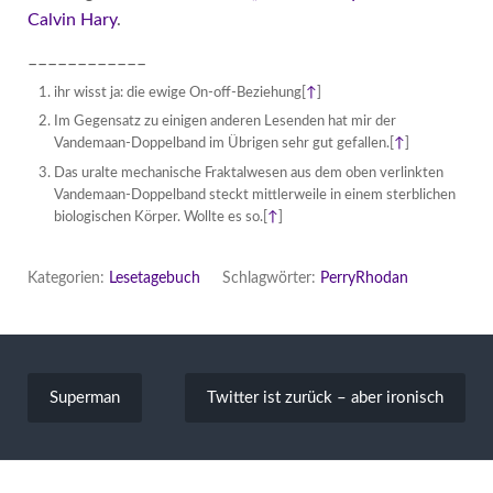
Calvin Hary
.
––––––––––––
ihr wisst ja: die ewige On-off-Beziehung
[
↑
]
Im Gegensatz zu einigen anderen Lesenden hat mir der
Vandemaan-Doppelband im Übrigen sehr gut gefallen.
[
↑
]
Das uralte mechanische Fraktalwesen aus dem oben verlinkten
Vandemaan-Doppelband steckt mittlerweile in einem sterblichen
biologischen Körper. Wollte es so.
[
↑
]
Kategorien:
Lesetagebuch
Schlagwörter:
PerryRhodan
Beitragsnavigation
Superman
Twitter ist zurück – aber ironisch