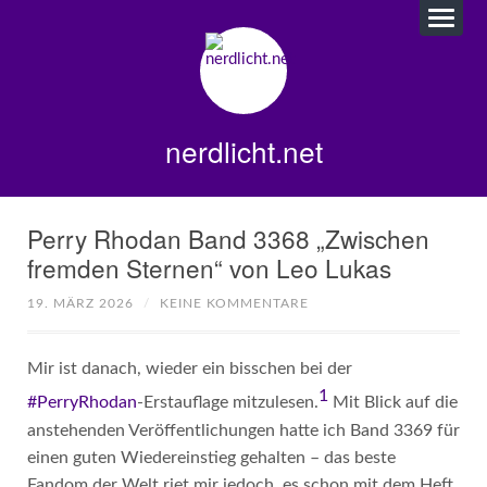
nerdlicht.net
Perry Rhodan Band 3368 „Zwischen
fremden Sternen“ von Leo Lukas
19. MÄRZ 2026
/
KEINE KOMMENTARE
Mir ist danach, wieder ein bisschen bei der
1
#PerryRhodan
-Erstauflage mitzulesen.
Mit Blick auf die
anstehenden Veröffentlichungen hatte ich Band 3369 für
einen guten Wiedereinstieg gehalten – das beste
Fandom der Welt riet mir jedoch, es schon mit dem Heft