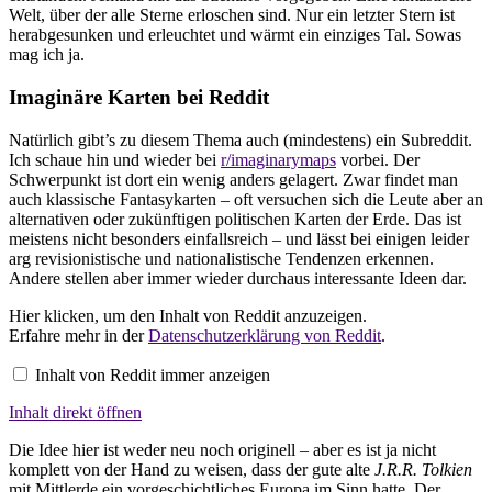
Welt, über der alle Sterne erloschen sind. Nur ein letzter Stern ist
herabgesunken und erleuchtet und wärmt ein einziges Tal. Sowas
mag ich ja.
Imaginäre Karten bei Reddit
Natürlich gibt’s zu diesem Thema auch (mindestens) ein Subreddit.
Ich schaue hin und wieder bei
r/imaginarymaps
vorbei. Der
Schwerpunkt ist dort ein wenig anders gelagert. Zwar findet man
auch klassische Fantasykarten – oft versuchen sich die Leute aber an
alternativen oder zukünftigen politischen Karten der Erde. Das ist
meistens nicht besonders einfallsreich – und lässt bei einigen leider
arg revisionistische und nationalistische Tendenzen erkennen.
Andere stellen aber immer wieder durchaus interessante Ideen dar.
Inhalt
Hier klicken, um den Inhalt von Reddit anzuzeigen.
von
Erfahre mehr in der
Datenschutzerklärung von Reddit
.
Reddit
anzeigen
Inhalt von Reddit immer anzeigen
Inhalt direkt öffnen
Die Idee hier ist weder neu noch originell – aber es ist ja nicht
komplett von der Hand zu weisen, dass der gute alte
J.R.R. Tolkien
mit Mittlerde ein vorgeschichtliches Europa im Sinn hatte. Der