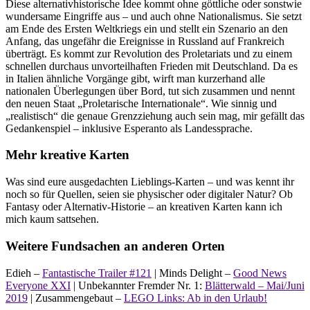
Diese alternativhistorische Idee kommt ohne göttliche oder sonstwie
wundersame Eingriffe aus – und auch ohne Nationalismus. Sie setzt
am Ende des Ersten Weltkriegs ein und stellt ein Szenario an den
Anfang, das ungefähr die Ereignisse in Russland auf Frankreich
überträgt. Es kommt zur Revolution des Proletariats und zu einem
schnellen durchaus unvorteilhaften Frieden mit Deutschland. Da es
in Italien ähnliche Vorgänge gibt, wirft man kurzerhand alle
nationalen Überlegungen über Bord, tut sich zusammen und nennt
den neuen Staat „Proletarische Internationale“. Wie sinnig und
„realistisch“ die genaue Grenzziehung auch sein mag, mir gefällt das
Gedankenspiel – inklusive Esperanto als Landessprache.
Mehr kreative Karten
Was sind eure ausgedachten Lieblings-Karten – und was kennt ihr
noch so für Quellen, seien sie physischer oder digitaler Natur? Ob
Fantasy oder Alternativ-Historie – an kreativen Karten kann ich
mich kaum sattsehen.
Weitere Fundsachen an anderen Orten
Edieh –
Fantastische Trailer #121
| Minds Delight –
Good News
Everyone XXI
| Unbekannter Fremder Nr. 1:
Blätterwald – Mai/Juni
2019
| Zusammengebaut –
LEGO Links: Ab in den Urlaub!