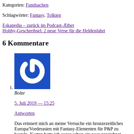
Kategorien:
Fundsachen
Schlagwörter:
Fantasy
,
Tolkien
Beitragsnavigation
Eskapedia – zurück im Podcast-Æther
Hobby-Geschreibsel: 2 neue Verse für die Heldenfahrt
6 Kommentare
Bolze
5. Juli 2019 — 15:25
Antworten
Das erinnert mich an meine Versuche ein bronzezeitliches
Europa/Vorderasien mit Fantasy-Elementen für P&P zu