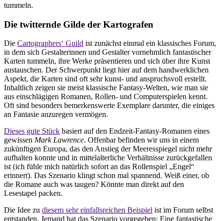
tummeln.
Die twitternde Gilde der Kartografen
Die
Cartographers‘ Guild
ist zunächst einmal ein klassisches Forum,
in dem sich Gestalterinnen und Gestalter vornehmlich fantastischer
Karten tummeln, ihre Werke präsentieren und sich über ihre Kunst
austauschen. Der Schwerpunkt liegt hier auf dem handwerklichen
Aspekt, die Karten sind oft sehr kunst- und anspruchsvoll erstellt.
Inhaltlich zeigen sie meist klassische Fantasy-Welten, wie man sie
aus einschlägigen Romanen, Rollen- und Computerspielen kennt.
Oft sind besonders bemerkenswerte Exemplare darunter, die einiges
an Fantasie anzuregen vermögen.
Dieses gute Stück
basiert auf den Endzeit-Fantasy-Romanen eines
gewissen
Mark Lawrence
. Offenbar befinden wir uns in einem
zukünftigen Europa, das den Anstieg der Meeresspiegel nicht mehr
aufhalten konnte und in mittelalterliche Verhältnisse zurückgefallen
ist (ich fühle mich natürlich sofort an das Rollenspiel „Engel“
erinnert). Das Szenario klingt schon mal spannend. Weiß einer, ob
die Romane auch was taugen? Könnte man direkt auf den
Lesestapel packen.
Die Idee zu
diesem sehr einfallsreichen Beispiel
ist im Forum selbst
entstanden. Jemand hat das Szenario vorgegeben: Eine fantastische