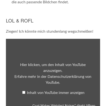
die auch passende Bildchen findet.
LOL & ROFL
Ziegen! Ich könnte mich stundenlang wegschmeißen!
„Goat
Makes
Weirdest
Noises“
von
YouTube
anzeigen
Hier klicken, um den Inhalt von YouTube
anzuzeigen.
Erfahre mehr in der
Datenschutzerklärung von
YouTube
.
Inhalt von YouTube immer anzeigen
„Goat Makes Weirdest Noises“ direkt öffnen