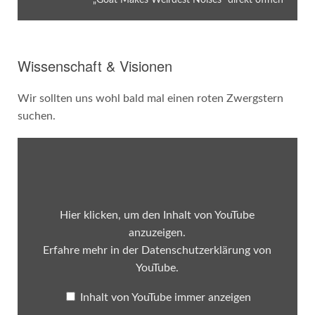
Wissenschaft & Visionen
Wir sollten uns wohl bald mal einen roten Zwergstern
suchen.
„The
Last
Star
in
the
Universe
–
Hier klicken, um den Inhalt von YouTube
Red
Dwarfs
anzuzeigen.
Explained“
Erfahre mehr in der
Datenschutzerklärung von
von
YouTube
YouTube
.
anzeigen
Inhalt von YouTube immer anzeigen