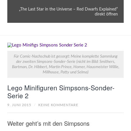
„The Last Star in the Universe – Red Dwarfs Explained“
direkt öffnen
Für Comic-Nachschub ist gesorgt: Meine komplette Sammlung
der zweiten Simpsons-Sonder-Serie (nicht im Bild: Smithers,
Bartman, Dr. Hibbert, Martin Prince, Homer, Hausmeister Willie,
Millhouse, Patty und Selma)
Lego Minifiguren Simpsons-Sonder-
Serie 2
9. JUNI 2015
/
KEINE KOMMENTARE
Weiter geht’s mit den Simpsons