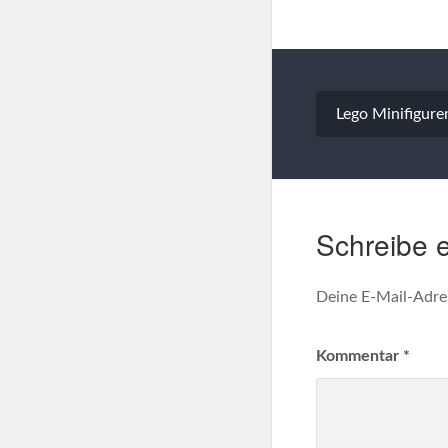
Beitragsna
Lego Minifigure
Schreibe 
Deine E-Mail-Adres
Kommentar
*