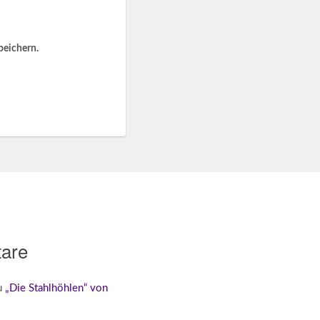
peichern.
are
u
„Die Stahlhöhlen“ von