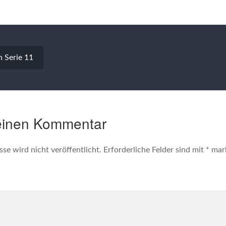
vigation
n Serie 11
einen Kommentar
se wird nicht veröffentlicht.
Erforderliche Felder sind mit
*
mark