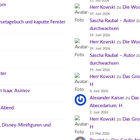
21. Juli 2026
orn
Herr Kowski
zu
Die Woc
19. Juni 2026
Sascha Raubal – Autor
z
Lesetagebuch und kaputte Fenster
durchwachsen
19. Juni 2026
Herr Kowski
zu
Die Woc
19. Juni 2026
Sascha Raubal – Autor
z
durchwachsen
19. Juni 2026
ter
Herr Kowski
zu
Das Gro
H
n Isaac Asimov
4. Juni 2026
Alexander Kaiser
zu
Das
Abecedarium: H
r Abend
2. Juni 2026
Herr Kowski
zu
Das Gro
n, Disney-Minifiguren und
H
13. Mai 2026