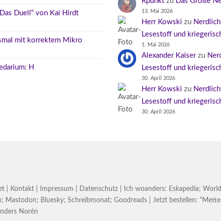
Rpunkt
zu
Das Große Ne
13. Mai 2026
as Duell“ von Kai Hirdt
Herr Kowski
zu
Nerdlicht
Lesestoff und kriegeris
esmal mit korrektem Mikro
1. Mai 2026
Alexander Kaiser
zu
Nerd
edarium: H
Lesestoff und kriegeris
30. April 2026
Herr Kowski
zu
Nerdlicht
Lesestoff und kriegeris
30. April 2026
et
|
Kontakt
|
Impressum
|
Datenschutz
| Ich woanders:
Eskapedia
;
World
m
;
Mastodon
;
Bluesky
;
Schreibmonat
;
Goodreads
| Jetzt bestellen:
"Mette
nders Norén