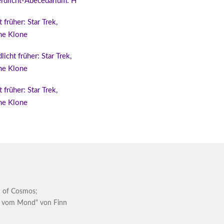
rdlicht-Abecedarium: H
 früher: Star Trek,
che Klone
licht früher: Star Trek,
che Klone
 früher: Star Trek,
che Klone
 of Cosmos
;
 vom Mond" von Finn