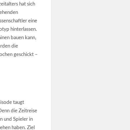
italters hat sich
stehenden
ssenschaftler eine
otyp hinterlassen.
hinen bauen kann,
erden die
pochen geschickt –
pisode taugt
Denn die Zeitreise
n und Spieler in
ehen haben. Ziel