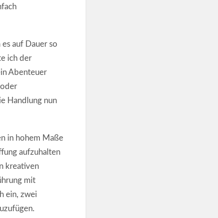
nfach
 es auf Dauer so
e ich der
ein Abenteuer
 oder
ie Handlung nun
igen in hohem Maße
ffung aufzuhalten
n kreativen
ührung mit
 ein, zwei
zuzufügen.