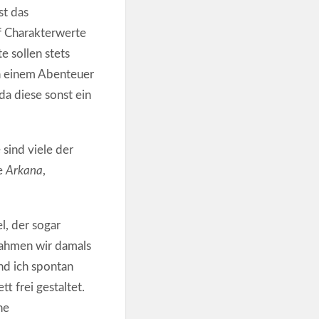
st das
f Charakterwerte
e sollen stets
in einem Abenteuer
a diese sonst ein
sind viele der
ie
Arkana
,
l, der sogar
ahmen wir damals
nd ich spontan
t frei gestaltet.
ne