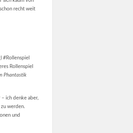
er sich kaum von
 schon recht weit
) #
Rollenspiel
eres Rollenspiel
n Phantastik
 – ich denke aber,
n zu werden.
tionen und