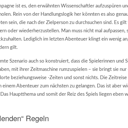
agne ist es, den erwähnten Wissenschaftler aufzuspüren und
holen. Rein von der Handlungslogik her könnten es also gena
en sein, die nach der Zielperson zu durchsuchen sind. Es gilt
dern oder wiederherzustellen. Man muss nicht mal aufpassen, s
zuhalten. Lediglich im letzten Abenteuer klingt ein wenig an,
ern gilt.
mte Szenario auch so konstruiert, dass die Spielerinnen und Sp
ben, mit ihrer Zeitmaschine rumzuspielen – sie bringt sie nur 
rte beziehungsweise -Zeiten und sonst nichts. Die Zeitreise i
n einem Abenteuer zum nächsten zu gelangen. Das ist aber wie
Das Hauptthema und somit der Reiz des Spiels liegen eben 
hlenden“ Regeln