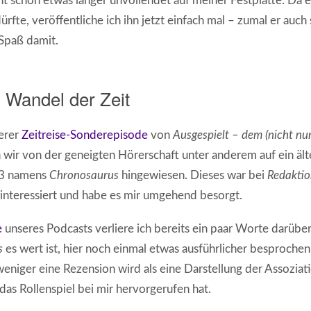
ht schon etwas länger unvollendet auf meiner Festplatte. Da 
ürfte, veröffentliche ich ihn jetzt einfach mal – zumal er auch
 Spaß damit.
m Wandel der Zeit
erer
Zeitreise-Sonderepisode
von
Ausgespielt – dem (nicht nur
 wir von der geneigten Hörerschaft unter anderem auf ein ält
93 namens
Chronosaurus
hingewiesen. Dieses war bei
Redaktio
r interessiert und habe es mir umgehend besorgt.
e
unseres Podcasts verliere ich bereits ein paar Worte darüber
s
es wert ist, hier noch einmal etwas ausführlicher besproche
eniger eine Rezension wird als eine Darstellung der Assozia
 das Rollenspiel bei mir hervorgerufen hat.