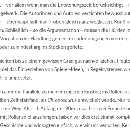
 – vor allem wenn man die Entstehungszeit berücksichtigt – i
egelwerk. Die Autorinnen und Autoren verzichten bewusst au
– überhaupt soll man Proben gleich ganz weglassen. Konflikt
n. Schließlich – so die Argumentation – müssen die Hürden 
 Vorgaben der Handlung gemeistert oder umgangen werden, d
oder zumindest arg ins Stocken geriete.
sichten bis zu einem gewissen Grad gut nachvollziehen. Heute 
piel das Einbeziehen von Spieler-Ideen, in Regelsystemen w
ATE umgesetzt.
h aber die Parallele zu meinem eigenen Einstieg ins Rollenspie
ben Zeit stattfand, als
Chronosaurus
entwickelt wurde. Nur n
ten Weg. Als sich Anfang der 90er zunächst zwei Freunde u
mit Rollenspiel anzufangen, haben wir dies erst einmal komplet
 Geschichte und wir sagten einfach, wie wir uns verhalten. Kei