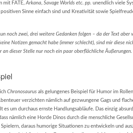
n mit FATE,
Arkana
,
Savage Worlds
etc. pp.
unendlich viele Sy
positiven Sinne einfach sind und Kreativität sowie Spielfreud
 nun noch zwei, drei weitere Gedanken folgen – da der Text aber 
 keine Notizen gemacht habe (immer schlecht), sind mir diese ni
 an dieser Stelle nur noch ein paar oberflächliche Äußerungen.
piel
 ich
Chronosaurus
als gelungenes Beispiel für Humor im Rollen
Abenteuer verzichten nämlich auf gezwungene Gags und flache
es um durchaus ernste Handlungsabläufe. Das einzig absurde
dass nämlich eine Horde Dinos durch die menschliche Gesellsch
n Spielern, daraus humorige Situationen zu entwickeln und aus