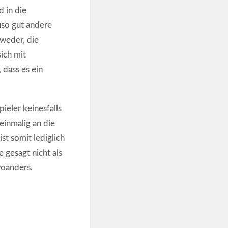
 in die
uso gut andere
 weder, die
ich mit
 dass es ein
ieler keinesfalls
einmalig an die
st somit lediglich
 gesagt nicht als
woanders.