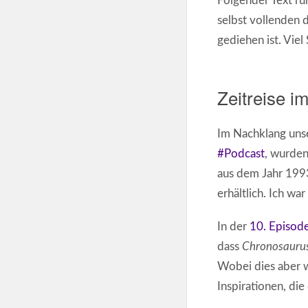
Folgender Text ru
selbst vollenden d
gediehen ist. Viel
Zeitreise i
Im Nachklang uns
#Podcast
, wurden
aus dem Jahr 19
erhältlich. Ich wa
In der
10. Episod
dass
Chronosauru
Wobei dies aber w
Inspirationen, die