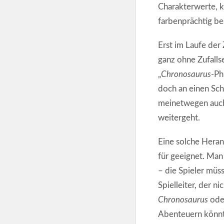
Charakterwerte, 
farbenprächtig b
Erst im Laufe der
ganz ohne Zufall
„
Chronosaurus
-Ph
doch an einen Sc
meinetwegen auch 
weitergeht.
Eine solche Heran
für geeignet. Man
– die Spieler müs
Spielleiter, der 
Chronosaurus
oder
Abenteuern könnt