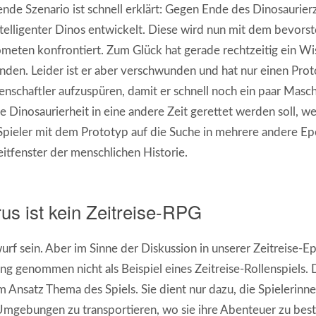
de Szenario ist schnell erklärt: Gegen Ende des Dinosaurierze
 intelligenter Dinos entwickelt. Diese wird nun mit dem bevor
ometen konfrontiert. Zum Glück hat gerade rechtzeitig ein Wi
nden. Leider ist er aber verschwunden und hat nur einen Prot
schaftler aufzuspüren, damit er schnell noch ein paar Masc
e Dinosaurierheit in eine andere Zeit gerettet werden soll, w
Spieler mit dem Prototyp auf die Suche in mehrere andere E
Zeitfenster der menschlichen Historie.
s ist kein Zeitreise-RPG
urf sein. Aber im Sinne der Diskussion in unserer Zeitreise-E
ng genommen nicht als Beispiel eines Zeitreise-Rollenspiels. 
 im Ansatz Thema des Spiels. Sie dient nur dazu, die Spielerinne
Umgebungen zu transportieren, wo sie ihre Abenteuer zu best