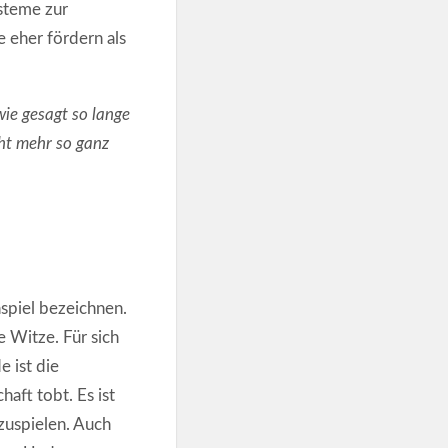
steme zur
e eher fördern als
wie gesagt so lange
cht mehr so ganz
spiel bezeichnen.
 Witze. Für sich
 ist die
aft tobt. Es ist
zuspielen. Auch