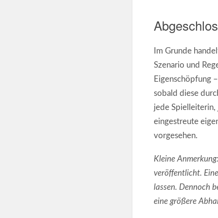
Abgeschlo
Im Grunde handelt
Szenario und Rege
Eigenschöpfung –,
sobald diese durch
jede Spielleiterin
eingestreute eige
vorgesehen.
Kleine Anmerkung:
veröffentlicht. E
lassen. Dennoch be
eine größere Abha