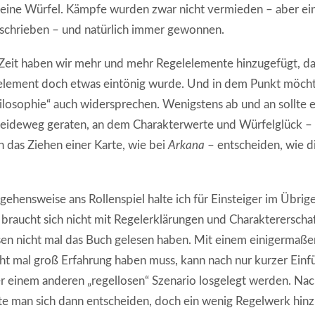
keine Würfel. Kämpfe wurden zwar nicht vermieden – aber ei
eschrieben – und natürlich immer gewonnen.
 Zeit haben wir mehr und mehr Regelelemente hinzugefügt, da
selement doch etwas eintönig wurde. Und in dem Punkt möcht
ilosophie“ auch widersprechen. Wenigstens ab und an sollte 
heideweg geraten, an dem Charakterwerte und Würfelglück –
das Ziehen einer Karte, wie bei
Arkana
– entscheiden, wie d
gehensweise ans Rollenspiel halte ich für Einsteiger im Übr
 braucht sich nicht mit Regelerklärungen und Charaktererscha
sen nicht mal das Buch gelesen haben. Mit einem einigermaße
nicht mal groß Erfahrung haben muss, kann nach nur kurzer Einf
 einem anderen „regellosen“ Szenario losgelegt werden. Nach
e man sich dann entscheiden, doch ein wenig Regelwerk hin